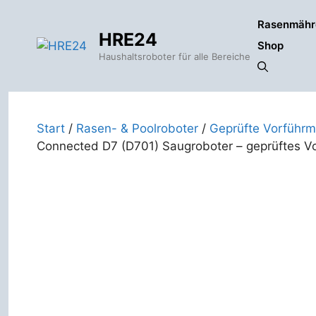
Zum
Rasenmähr
Inhalt
HRE24
springen
Shop
Haushaltsroboter für alle Bereiche
Start
/
Rasen- & Poolroboter
/
Geprüfte Vorführm
Connected D7 (D701) Saugroboter – geprüftes V