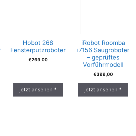
Hobot 268
iRobot Roomba
r
Fensterputzroboter
i7156 Saugroboter
– geprüftes
€
269,00
Vorführmodell
€
399,00
jetzt ansehen *
jetzt ansehen *