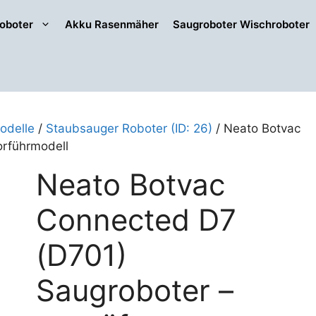
oboter
Akku Rasenmäher
Saugroboter Wischroboter
odelle
/
Staubsauger Roboter (ID: 26)
/ Neato Botvac
orführmodell
Neato Botvac
Connected D7
(D701)
Saugroboter –