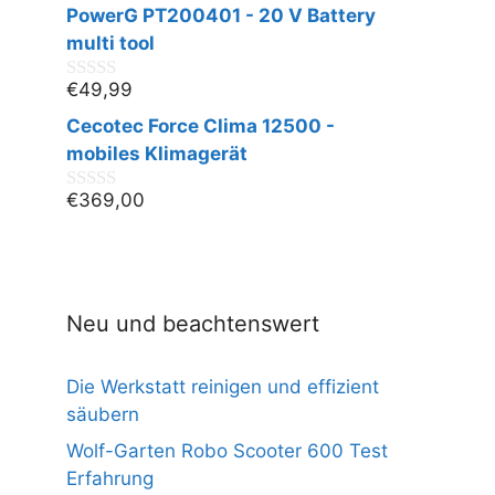
v
PowerG PT200401 - 20 V Battery
o
n
multi tool
5
€
49,99
0
v
Cecotec Force Clima 12500 -
o
n
mobiles Klimagerät
5
€
369,00
0
v
o
n
5
Neu und beachtenswert
Die Werkstatt reinigen und effizient
säubern
Wolf-Garten Robo Scooter 600 Test
Erfahrung