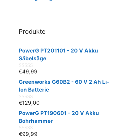
Produkte
PowerG PT201101 - 20 V Akku
Säbelsäge
€
49,99
0
v
Greenworks G60B2 - 60 V 2 Ah Li-
o
n
Ion Batterie
5
€
129,00
0
v
PowerG PT190601 - 20 V Akku
o
n
Bohrhammer
5
€
99,99
0