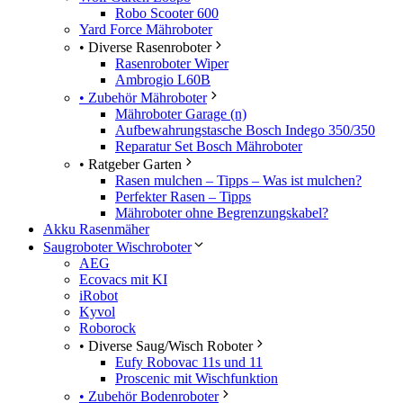
Robo Scooter 600
Yard Force Mähroboter
• Diverse Rasenroboter
Rasenroboter Wiper
Ambrogio L60B
• Zubehör Mähroboter
Mähroboter Garage (n)
Aufbewahrungstasche Bosch Indego 350/350
Reparatur Set Bosch Mähroboter
• Ratgeber Garten
Rasen mulchen – Tipps – Was ist mulchen?
Perfekter Rasen – Tipps
Mähroboter ohne Begrenzungskabel?
Akku Rasenmäher
Saugroboter Wischroboter
AEG
Ecovacs mit KI
iRobot
Kyvol
Roborock
• Diverse Saug/Wisch Roboter
Eufy Robovac 11s und 11
Proscenic mit Wischfunktion
• Zubehör Bodenroboter