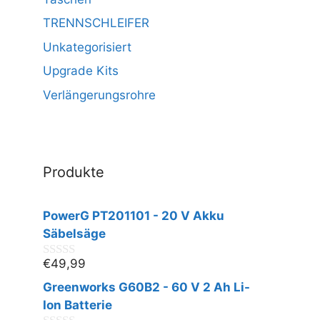
TRENNSCHLEIFER
Unkategorisiert
Upgrade Kits
Verlängerungsrohre
Produkte
PowerG PT201101 - 20 V Akku
Säbelsäge
€
49,99
0
v
Greenworks G60B2 - 60 V 2 Ah Li-
o
n
Ion Batterie
5