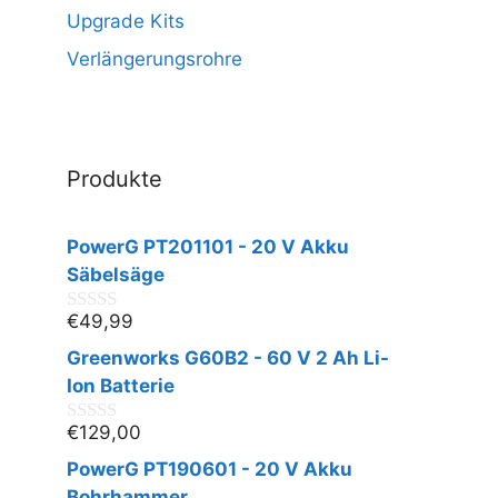
Upgrade Kits
Verlängerungsrohre
Produkte
PowerG PT201101 - 20 V Akku
Säbelsäge
€
49,99
0
v
Greenworks G60B2 - 60 V 2 Ah Li-
o
n
Ion Batterie
5
€
129,00
0
v
PowerG PT190601 - 20 V Akku
o
n
Bohrhammer