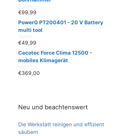
5
€
99,99
0
v
PowerG PT200401 - 20 V Battery
o
n
multi tool
5
€
49,99
0
v
Cecotec Force Clima 12500 -
o
n
mobiles Klimagerät
5
€
369,00
0
v
o
n
5
Neu und beachtenswert
Die Werkstatt reinigen und effizient
säubern