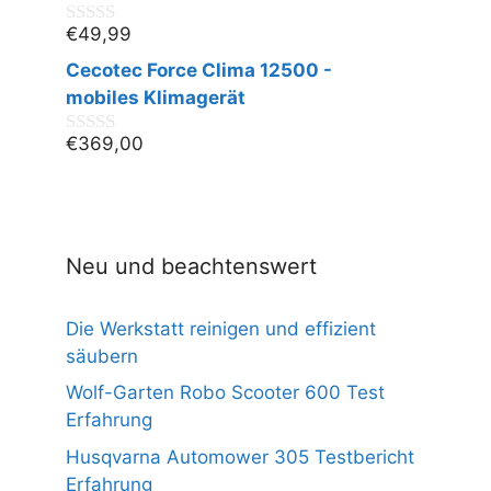
5
€
49,99
0
v
Cecotec Force Clima 12500 -
o
n
mobiles Klimagerät
5
€
369,00
0
v
o
n
5
Neu und beachtenswert
Die Werkstatt reinigen und effizient
säubern
Wolf-Garten Robo Scooter 600 Test
Erfahrung
Husqvarna Automower 305 Testbericht
Erfahrung