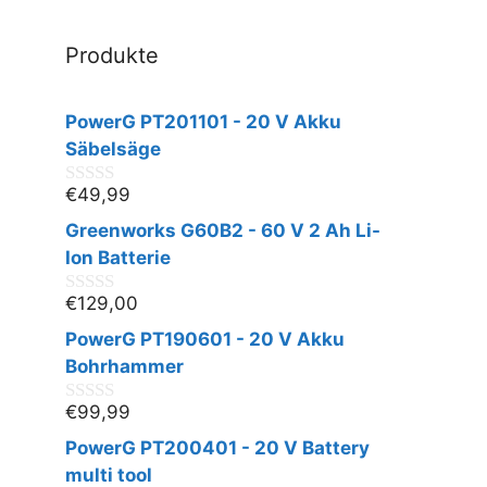
Produkte
PowerG PT201101 - 20 V Akku
Säbelsäge
€
49,99
0
v
Greenworks G60B2 - 60 V 2 Ah Li-
o
n
Ion Batterie
5
€
129,00
0
v
PowerG PT190601 - 20 V Akku
o
n
Bohrhammer
5
€
99,99
0
v
PowerG PT200401 - 20 V Battery
o
n
multi tool