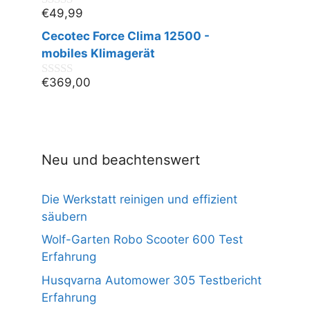
€
49,99
0
v
Cecotec Force Clima 12500 -
o
n
mobiles Klimagerät
5
€
369,00
0
v
o
n
5
Neu und beachtenswert
Die Werkstatt reinigen und effizient
säubern
Wolf-Garten Robo Scooter 600 Test
Erfahrung
Husqvarna Automower 305 Testbericht
Erfahrung