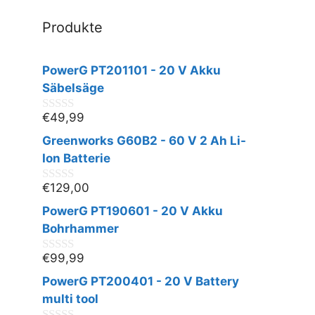
Produkte
PowerG PT201101 - 20 V Akku
Säbelsäge
€
49,99
0
v
Greenworks G60B2 - 60 V 2 Ah Li-
o
n
Ion Batterie
5
€
129,00
0
v
PowerG PT190601 - 20 V Akku
o
n
Bohrhammer
5
€
99,99
0
v
PowerG PT200401 - 20 V Battery
o
n
multi tool
5