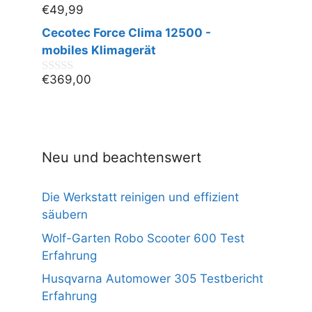
€
49,99
0
v
Cecotec Force Clima 12500 -
o
n
mobiles Klimagerät
5
€
369,00
0
v
o
n
5
Neu und beachtenswert
Die Werkstatt reinigen und effizient
säubern
Wolf-Garten Robo Scooter 600 Test
Erfahrung
Husqvarna Automower 305 Testbericht
Erfahrung