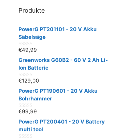
Produkte
PowerG PT201101 - 20 V Akku
Säbelsäge
€
49,99
0
v
Greenworks G60B2 - 60 V 2 Ah Li-
o
n
Ion Batterie
5
€
129,00
0
v
PowerG PT190601 - 20 V Akku
o
n
Bohrhammer
5
€
99,99
0
v
PowerG PT200401 - 20 V Battery
o
n
multi tool
5