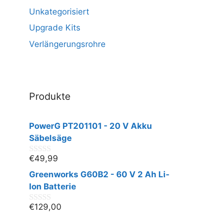
Unkategorisiert
Upgrade Kits
Verlängerungsrohre
Produkte
PowerG PT201101 - 20 V Akku
Säbelsäge
€
49,99
0
v
Greenworks G60B2 - 60 V 2 Ah Li-
o
n
Ion Batterie
5
€
129,00
0