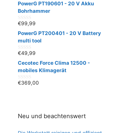
v
PowerG PT190601 - 20 V Akku
o
n
Bohrhammer
5
€
99,99
0
v
PowerG PT200401 - 20 V Battery
o
n
multi tool
5
€
49,99
0
v
Cecotec Force Clima 12500 -
o
n
mobiles Klimagerät
5
€
369,00
0
v
o
n
5
Neu und beachtenswert
Die Werkstatt reinigen und effizient