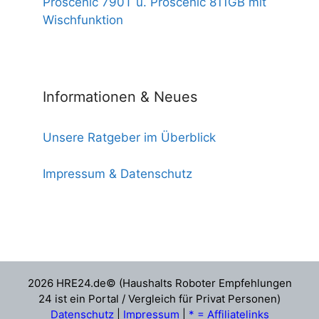
Proscenic 790T u. Proscenic 811GB mit
Wischfunktion
Informationen & Neues
Unsere Ratgeber im Überblick
Impressum & Datenschutz
2026 HRE24.de© (Haushalts Roboter Empfehlungen
24 ist ein Portal / Vergleich für Privat Personen)
Datenschutz
|
Impressum
|
* = Affiliatelinks