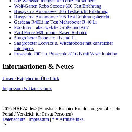
Die Werkstatt reinigen und effizient säubern
Wolf-Garten Robo Scooter 600 Test Erfahrung
Husqvarna Automower 305 Testbericht Erfahrung
Husqvarna Automower 105 Test Erfahrungsbericht
Gardena R40Li im Test Mähroboter R 40 Li
Poolfilter – aber welche Größe und Art?
Yard Force Mähroboter Rasen Roboter
Saugroboter Robovac 11s und 11
Saugroboter Ecovacs u. Wischroboter mit künstlicher
Intelligenz
Proscenic 790T u. Proscenic 811GB mit Wischfunktion
Informationen & Neues
Unsere Ratgeber im Überblick
Impressum & Datenschutz
2026 HRE24.de© (Haushalts Roboter Empfehlungen 24 ist ein
Portal / Vergleich für Privat Personen)
Datenschutz
|
Impressum
|
* = Affiliatelinks