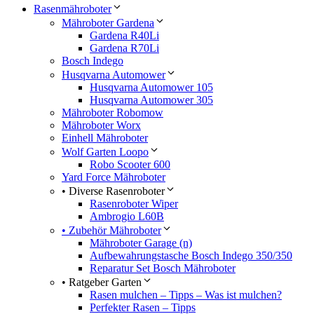
Rasenmähroboter
Mähroboter Gardena
Gardena R40Li
Gardena R70Li
Bosch Indego
Husqvarna Automower
Husqvarna Automower 105
Husqvarna Automower 305
Mähroboter Robomow
Mähroboter Worx
Einhell Mähroboter
Wolf Garten Loopo
Robo Scooter 600
Yard Force Mähroboter
• Diverse Rasenroboter
Rasenroboter Wiper
Ambrogio L60B
• Zubehör Mähroboter
Mähroboter Garage (n)
Aufbewahrungstasche Bosch Indego 350/350
Reparatur Set Bosch Mähroboter
• Ratgeber Garten
Rasen mulchen – Tipps – Was ist mulchen?
Perfekter Rasen – Tipps