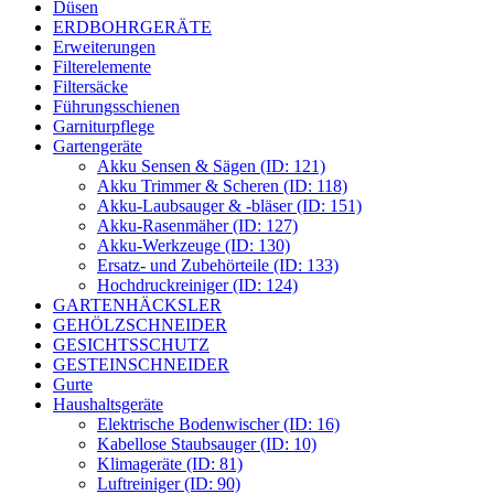
Düsen
ERDBOHRGERÄTE
Erweiterungen
Filterelemente
Filtersäcke
Führungsschienen
Garniturpflege
Gartengeräte
Akku Sensen & Sägen (ID: 121)
Akku Trimmer & Scheren (ID: 118)
Akku-Laubsauger & -bläser (ID: 151)
Akku-Rasenmäher (ID: 127)
Akku-Werkzeuge (ID: 130)
Ersatz- und Zubehörteile (ID: 133)
Hochdruckreiniger (ID: 124)
GARTENHÄCKSLER
GEHÖLZSCHNEIDER
GESICHTSSCHUTZ
GESTEINSCHNEIDER
Gurte
Haushaltsgeräte
Elektrische Bodenwischer (ID: 16)
Kabellose Staubsauger (ID: 10)
Klimageräte (ID: 81)
Luftreiniger (ID: 90)