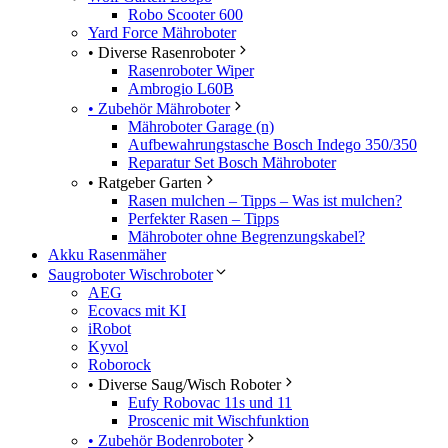
Robo Scooter 600
Yard Force Mähroboter
• Diverse Rasenroboter
Rasenroboter Wiper
Ambrogio L60B
• Zubehör Mähroboter
Mähroboter Garage (n)
Aufbewahrungstasche Bosch Indego 350/350
Reparatur Set Bosch Mähroboter
• Ratgeber Garten
Rasen mulchen – Tipps – Was ist mulchen?
Perfekter Rasen – Tipps
Mähroboter ohne Begrenzungskabel?
Akku Rasenmäher
Saugroboter Wischroboter
AEG
Ecovacs mit KI
iRobot
Kyvol
Roborock
• Diverse Saug/Wisch Roboter
Eufy Robovac 11s und 11
Proscenic mit Wischfunktion
• Zubehör Bodenroboter