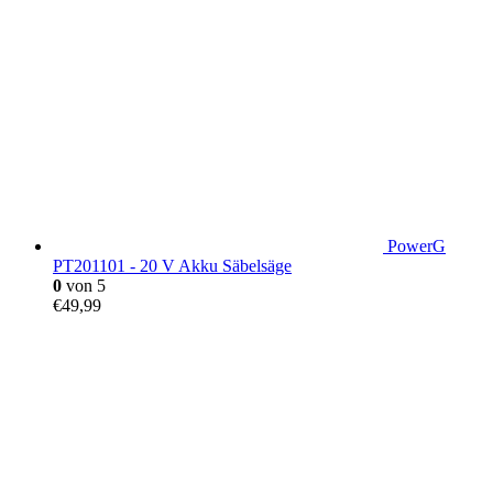
PowerG
PT201101 - 20 V Akku Säbelsäge
0
von 5
€
49,99