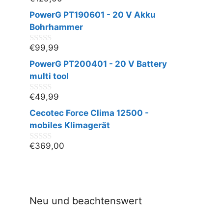
0
v
PowerG PT190601 - 20 V Akku
o
n
Bohrhammer
5
€
99,99
0
v
PowerG PT200401 - 20 V Battery
o
n
multi tool
5
€
49,99
0
v
Cecotec Force Clima 12500 -
o
n
mobiles Klimagerät
5
€
369,00
0
v
o
n
5
Neu und beachtenswert