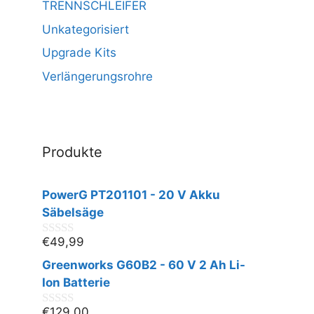
TRENNSCHLEIFER
Unkategorisiert
Upgrade Kits
Verlängerungsrohre
Produkte
PowerG PT201101 - 20 V Akku
Säbelsäge
€
49,99
0
v
Greenworks G60B2 - 60 V 2 Ah Li-
o
n
Ion Batterie
5
€
129,00