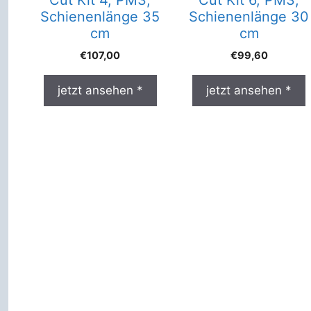
Cut Kit 4, PM3,
Cut Kit 6, PM3,
Schienenlänge 35
Schienenlänge 30
cm
cm
€
107,00
€
99,60
jetzt ansehen *
jetzt ansehen *