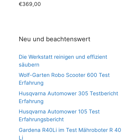
€
369,00
0
v
o
n
5
Neu und beachtenswert
Die Werkstatt reinigen und effizient
säubern
Wolf-Garten Robo Scooter 600 Test
Erfahrung
Husqvarna Automower 305 Testbericht
Erfahrung
Husqvarna Automower 105 Test
Erfahrungsbericht
Gardena R40Li im Test Mähroboter R 40
Li