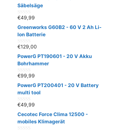
Säbelsäge
€
49,99
0
v
Greenworks G60B2 - 60 V 2 Ah Li-
o
n
Ion Batterie
5
€
129,00
0
v
PowerG PT190601 - 20 V Akku
o
n
Bohrhammer
5
€
99,99
0
v
PowerG PT200401 - 20 V Battery
o
n
multi tool
5
€
49,99
0
v
Cecotec Force Clima 12500 -
o
n
mobiles Klimagerät
5