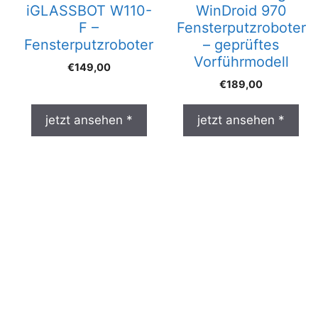
iGLASSBOT W110-
WinDroid 970
F –
Fensterputzroboter
Fensterputzroboter
– geprüftes
Vorführmodell
€
149,00
€
189,00
jetzt ansehen *
jetzt ansehen *