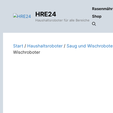
Zum
Rasenmähr
Inhalt
HRE24
springen
Shop
Haushaltsroboter für alle Bereiche
Start
/
Haushaltsroboter
/
Saug und Wischroboter
Wischroboter