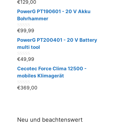
€
129,00
0
v
PowerG PT190601 - 20 V Akku
o
n
Bohrhammer
5
€
99,99
0
v
PowerG PT200401 - 20 V Battery
o
n
multi tool
5
€
49,99
0
v
Cecotec Force Clima 12500 -
o
n
mobiles Klimagerät
5
€
369,00
0
v
o
n
5
Neu und beachtenswert