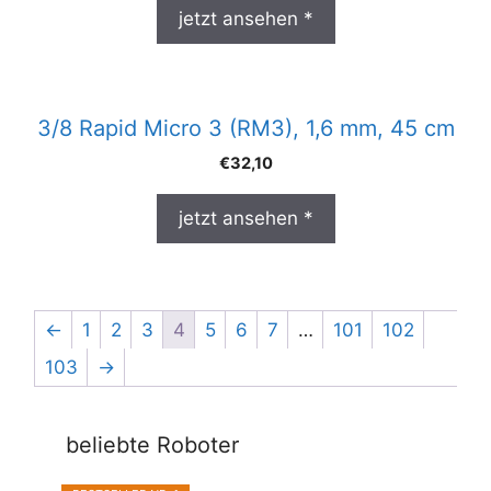
jetzt ansehen *
3/8 Rapid Micro 3 (RM3), 1,6 mm, 45 cm
€
32,10
jetzt ansehen *
←
1
2
3
4
5
6
7
…
101
102
103
→
beliebte Roboter