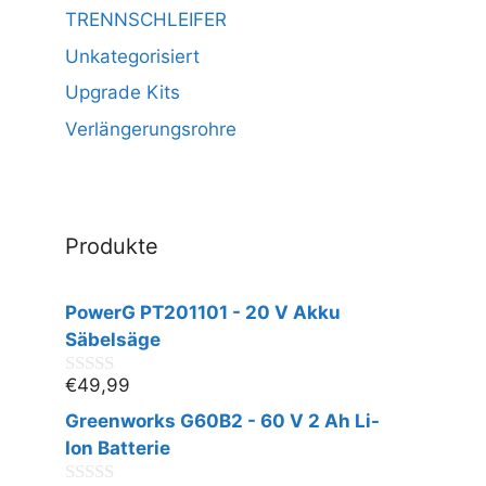
TRENNSCHLEIFER
Unkategorisiert
Upgrade Kits
Verlängerungsrohre
Produkte
PowerG PT201101 - 20 V Akku
Säbelsäge
€
49,99
0
v
Greenworks G60B2 - 60 V 2 Ah Li-
o
n
Ion Batterie
5