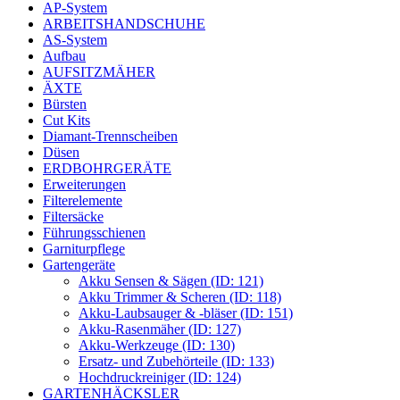
AP-System
ARBEITSHANDSCHUHE
AS-System
Aufbau
AUFSITZMÄHER
ÄXTE
Bürsten
Cut Kits
Diamant-Trennscheiben
Düsen
ERDBOHRGERÄTE
Erweiterungen
Filterelemente
Filtersäcke
Führungsschienen
Garniturpflege
Gartengeräte
Akku Sensen & Sägen (ID: 121)
Akku Trimmer & Scheren (ID: 118)
Akku-Laubsauger & -bläser (ID: 151)
Akku-Rasenmäher (ID: 127)
Akku-Werkzeuge (ID: 130)
Ersatz- und Zubehörteile (ID: 133)
Hochdruckreiniger (ID: 124)
GARTENHÄCKSLER