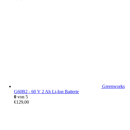
Greenworks
G60B2 - 60 V 2 Ah Li-Ion Batterie
0
von 5
€
129,00