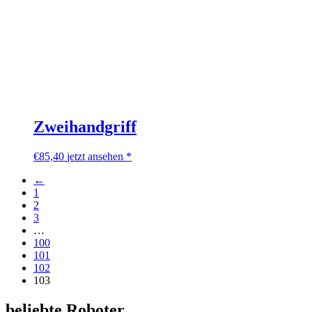
Zweihandgriff
€
85,40
jetzt ansehen *
←
1
2
3
…
100
101
102
103
beliebte Roboter