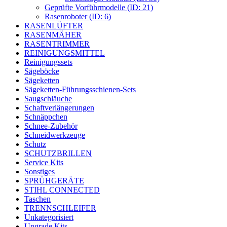
Geprüfte Vorführmodelle (ID: 21)
Rasenroboter (ID: 6)
RASENLÜFTER
RASENMÄHER
RASENTRIMMER
REINIGUNGSMITTEL
Reinigungssets
Sägeböcke
Sägeketten
Sägeketten-Führungsschienen-Sets
Saugschläuche
Schaftverlängerungen
Schnäppchen
Schnee-Zubehör
Schneidwerkzeuge
Schutz
SCHUTZBRILLEN
Service Kits
Sonstiges
SPRÜHGERÄTE
STIHL CONNECTED
Taschen
TRENNSCHLEIFER
Unkategorisiert
Upgrade Kits