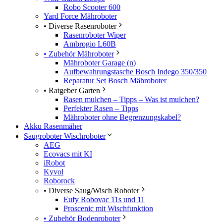
Robo Scooter 600
Yard Force Mähroboter
• Diverse Rasenroboter
Rasenroboter Wiper
Ambrogio L60B
• Zubehör Mähroboter
Mähroboter Garage (n)
Aufbewahrungstasche Bosch Indego 350/350
Reparatur Set Bosch Mähroboter
• Ratgeber Garten
Rasen mulchen – Tipps – Was ist mulchen?
Perfekter Rasen – Tipps
Mähroboter ohne Begrenzungskabel?
Akku Rasenmäher
Saugroboter Wischroboter
AEG
Ecovacs mit KI
iRobot
Kyvol
Roborock
• Diverse Saug/Wisch Roboter
Eufy Robovac 11s und 11
Proscenic mit Wischfunktion
• Zubehör Bodenroboter