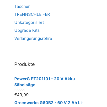
Taschen
TRENNSCHLEIFER
Unkategorisiert
Upgrade Kits
Verlängerungsrohre
Produkte
PowerG PT201101 - 20 V Akku
Säbelsäge
€
49,99
0
v
Greenworks G60B2 - 60 V 2 Ah Li-
o