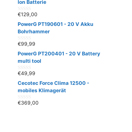
n
Ion Batterie
5
€
129,00
0
v
PowerG PT190601 - 20 V Akku
o
n
Bohrhammer
5
€
99,99
0
v
PowerG PT200401 - 20 V Battery
o
n
multi tool
5
€
49,99
0
v
Cecotec Force Clima 12500 -
o
n
mobiles Klimagerät
5
€
369,00
0
v
o
n
5