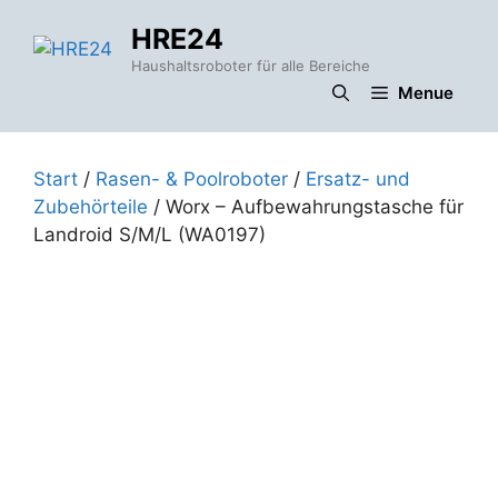
Zum
HRE24
Inhalt
springen
Haushaltsroboter für alle Bereiche
Menue
Start
/
Rasen- & Poolroboter
/
Ersatz- und
Zubehörteile
/ Worx – Aufbewahrungstasche für
Landroid S/M/L (WA0197)
r