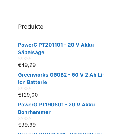
Produkte
PowerG PT201101 - 20 V Akku
Säbelsäge
€
49,99
0
v
Greenworks G60B2 - 60 V 2 Ah Li-
o
n
Ion Batterie
5
€
129,00
0
v
PowerG PT190601 - 20 V Akku
o
n
Bohrhammer
5
€
99,99
0
v