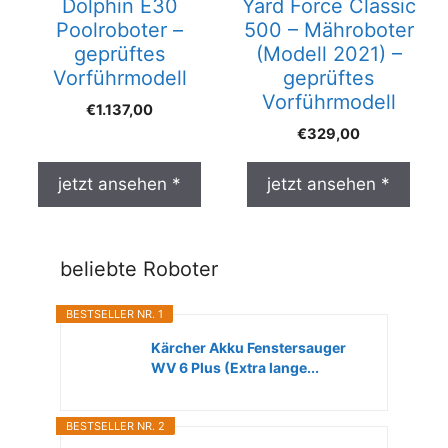
Dolphin E30
Yard Force Classic
Poolroboter –
500 – Mähroboter
geprüftes
(Modell 2021) –
Vorführmodell
geprüftes
Vorführmodell
€
1.137,00
€
329,00
jetzt ansehen *
jetzt ansehen *
beliebte Roboter
BESTSELLER NR. 1
Kärcher Akku Fenstersauger
WV 6 Plus (Extra lange...
BESTSELLER NR. 2