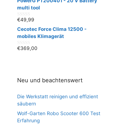
PowerG PT200401 - 20 V Battery
o
n
multi tool
5
€
49,99
0
v
Cecotec Force Clima 12500 -
o
n
mobiles Klimagerät
5
€
369,00
0
v
o
n
5
Neu und beachtenswert
Die Werkstatt reinigen und effizient
säubern
Wolf-Garten Robo Scooter 600 Test
Erfahrung