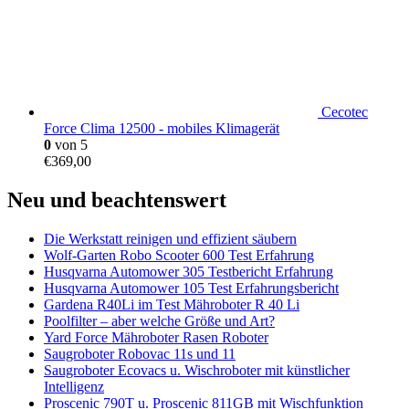
Cecotec
Force Clima 12500 - mobiles Klimagerät
0
von 5
€
369,00
Neu und beachtenswert
Die Werkstatt reinigen und effizient säubern
Wolf-Garten Robo Scooter 600 Test Erfahrung
Husqvarna Automower 305 Testbericht Erfahrung
Husqvarna Automower 105 Test Erfahrungsbericht
Gardena R40Li im Test Mähroboter R 40 Li
Poolfilter – aber welche Größe und Art?
Yard Force Mähroboter Rasen Roboter
Saugroboter Robovac 11s und 11
Saugroboter Ecovacs u. Wischroboter mit künstlicher
Intelligenz
Proscenic 790T u. Proscenic 811GB mit Wischfunktion