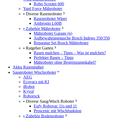
Robo Scooter 600
Yard Force Mähroboter
• Diverse Rasenroboter
Rasenroboter Wiper
Ambrogio L60B
• Zubehör Mähroboter
Mähroboter Garage (n)
Aufbewahrungstasche Bosch Indego 350/350
Reparatur Set Bosch Mähroboter
• Ratgeber Garten
Rasen mulchen – Tipps – Was ist mulchen?
Perfekter Rasen – Tipps
Mähroboter ohne Begrenzungskabel?
Akku Rasenmäher
Saugroboter Wischroboter
AEG
Ecovacs mit KI
iRobot
Kyvol
Roborock
• Diverse Saug/Wisch Roboter
Eufy Robovac 11s und 11
Proscenic mit Wischfunktion
• Zubehör Bodenroboter