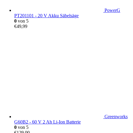
PowerG
PT201101 - 20 V Akku Säbelsäge
0
von 5
€
49,99
Greenworks
G60B2 - 60 V 2 Ah Li-Ion Batterie
0
von 5
€
129,00