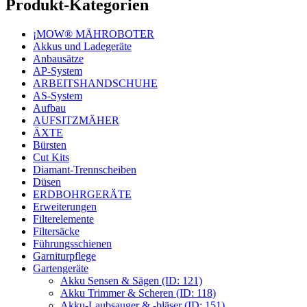
Produkt-Kategorien
¡MOW® MÄHROBOTER
Akkus und Ladegeräte
Anbausätze
AP-System
ARBEITSHANDSCHUHE
AS-System
Aufbau
AUFSITZMÄHER
ÄXTE
Bürsten
Cut Kits
Diamant-Trennscheiben
Düsen
ERDBOHRGERÄTE
Erweiterungen
Filterelemente
Filtersäcke
Führungsschienen
Garniturpflege
Gartengeräte
Akku Sensen & Sägen (ID: 121)
Akku Trimmer & Scheren (ID: 118)
Akku-Laubsauger & -bläser (ID: 151)