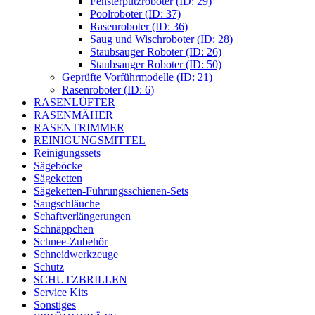
Fensterputzroboter (ID: 29)
Poolroboter (ID: 37)
Rasenroboter (ID: 36)
Saug und Wischroboter (ID: 28)
Staubsauger Roboter (ID: 26)
Staubsauger Roboter (ID: 50)
Geprüfte Vorführmodelle (ID: 21)
Rasenroboter (ID: 6)
RASENLÜFTER
RASENMÄHER
RASENTRIMMER
REINIGUNGSMITTEL
Reinigungssets
Sägeböcke
Sägeketten
Sägeketten-Führungsschienen-Sets
Saugschläuche
Schaftverlängerungen
Schnäppchen
Schnee-Zubehör
Schneidwerkzeuge
Schutz
SCHUTZBRILLEN
Service Kits
Sonstiges