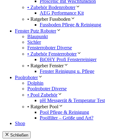
Proscenic mit Wischfunktion
• Zubehör Bodenroboter
AEG Performance Kit
• Ratgeber Fussboden
Fussboden Pflege & Reinigung
Fenster Putz Roboter
Blaupunkt
Sichler
Fensterroboter Diverse
• Zubehör Fensterroboter
BiOHY Profi Fensterreiniger
• Ratgeber Fenster
Fenster Reinigung u. Pflege
Poolroboter
Dolphin
Poolroboter Diverse
• Pool Zubehör
pH Messgerät & Temperatur Test
• Ratgeber Pool
Pool Pflege & Reinigung
Poolfilter – Größe und Art?
Shop
Schließen