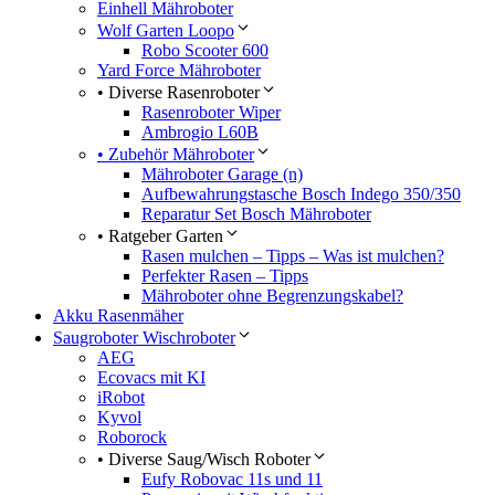
Einhell Mähroboter
Wolf Garten Loopo
Robo Scooter 600
Yard Force Mähroboter
• Diverse Rasenroboter
Rasenroboter Wiper
Ambrogio L60B
• Zubehör Mähroboter
Mähroboter Garage (n)
Aufbewahrungstasche Bosch Indego 350/350
Reparatur Set Bosch Mähroboter
• Ratgeber Garten
Rasen mulchen – Tipps – Was ist mulchen?
Perfekter Rasen – Tipps
Mähroboter ohne Begrenzungskabel?
Akku Rasenmäher
Saugroboter Wischroboter
AEG
Ecovacs mit KI
iRobot
Kyvol
Roborock
• Diverse Saug/Wisch Roboter
Eufy Robovac 11s und 11