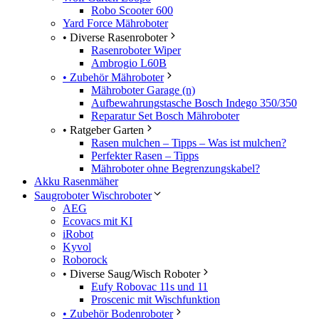
Robo Scooter 600
Yard Force Mähroboter
• Diverse Rasenroboter
Rasenroboter Wiper
Ambrogio L60B
• Zubehör Mähroboter
Mähroboter Garage (n)
Aufbewahrungstasche Bosch Indego 350/350
Reparatur Set Bosch Mähroboter
• Ratgeber Garten
Rasen mulchen – Tipps – Was ist mulchen?
Perfekter Rasen – Tipps
Mähroboter ohne Begrenzungskabel?
Akku Rasenmäher
Saugroboter Wischroboter
AEG
Ecovacs mit KI
iRobot
Kyvol
Roborock
• Diverse Saug/Wisch Roboter
Eufy Robovac 11s und 11
Proscenic mit Wischfunktion
• Zubehör Bodenroboter