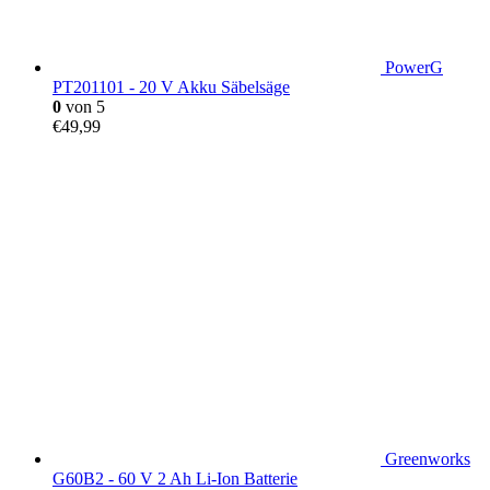
PowerG
PT201101 - 20 V Akku Säbelsäge
0
von 5
€
49,99
Greenworks
G60B2 - 60 V 2 Ah Li-Ion Batterie