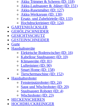
Akku Trimmer & Scheren (ID: 118)
Akku-Laubsauger & -bläser (ID: 151)
Akku-Rasenmäher (ID: 127)
Akku-Werkzeuge (ID: 130)
Ersatz- und Zubehörteile (ID: 133)
Hochdruckreiniger (ID: 124)
GARTENHÄCKSLER
GEHÖLZSCHNEIDER
GESICHTSSCHUTZ
GESTEINSCHNEIDER
Gurte
Haushaltsgeräte
Elektrische Bodenwischer (ID: 16)
Kabellose Staubsauger (ID: 10)
Klimageräte (ID: 81)
Luftreiniger (ID: 90)
Smart Home (ID: 158)
Tierschermaschine (ID: 152)
Haushaltsroboter
Fensterputzroboter (ID: 24)
Saug und Wischroboter (ID: 20)
Staubsauger Roboter (ID: 4)
Wischroboter (ID: 23)
HECKENSCHEREN
HOCHDRUCKREINIGER