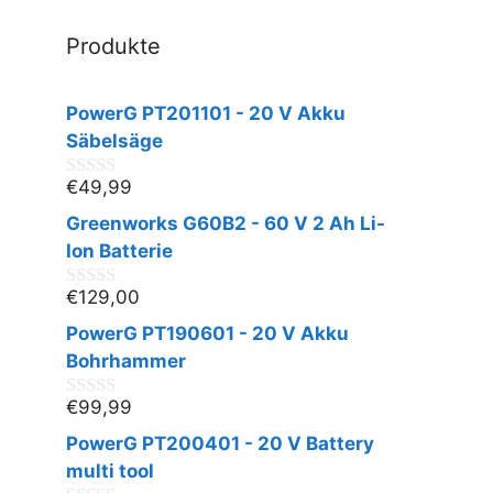
Produkte
PowerG PT201101 - 20 V Akku
Säbelsäge
€
49,99
0
v
Greenworks G60B2 - 60 V 2 Ah Li-
o
n
Ion Batterie
5
€
129,00
0
v
PowerG PT190601 - 20 V Akku
o
n
Bohrhammer
5
€
99,99
0
v
PowerG PT200401 - 20 V Battery
o
n
multi tool
5