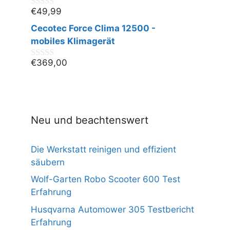
€
49,99
0
v
Cecotec Force Clima 12500 -
o
n
mobiles Klimagerät
5
€
369,00
0
v
o
n
5
Neu und beachtenswert
Die Werkstatt reinigen und effizient
säubern
Wolf-Garten Robo Scooter 600 Test
Erfahrung
Husqvarna Automower 305 Testbericht
Erfahrung