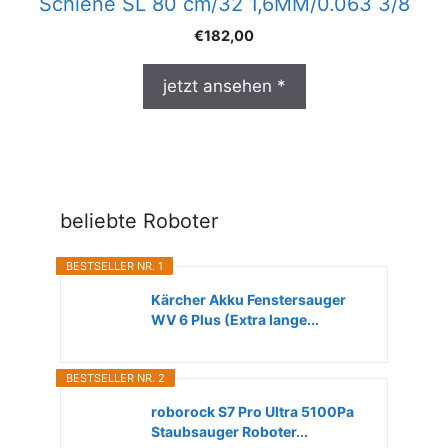
Schiene SL 80 cm/32 1,6MM/0.063 3/8
€
182,00
jetzt ansehen *
beliebte Roboter
BESTSELLER NR. 1
Kärcher Akku Fenstersauger
WV 6 Plus (Extra lange...
BESTSELLER NR. 2
roborock S7 Pro Ultra 5100Pa
Staubsauger Roboter...