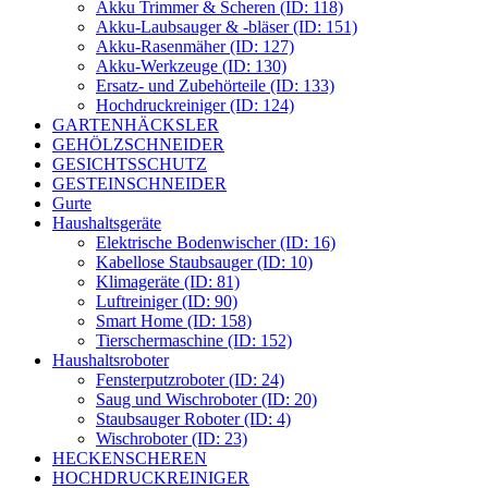
Akku Trimmer & Scheren (ID: 118)
Akku-Laubsauger & -bläser (ID: 151)
Akku-Rasenmäher (ID: 127)
Akku-Werkzeuge (ID: 130)
Ersatz- und Zubehörteile (ID: 133)
Hochdruckreiniger (ID: 124)
GARTENHÄCKSLER
GEHÖLZSCHNEIDER
GESICHTSSCHUTZ
GESTEINSCHNEIDER
Gurte
Haushaltsgeräte
Elektrische Bodenwischer (ID: 16)
Kabellose Staubsauger (ID: 10)
Klimageräte (ID: 81)
Luftreiniger (ID: 90)
Smart Home (ID: 158)
Tierschermaschine (ID: 152)
Haushaltsroboter
Fensterputzroboter (ID: 24)
Saug und Wischroboter (ID: 20)
Staubsauger Roboter (ID: 4)
Wischroboter (ID: 23)
HECKENSCHEREN
HOCHDRUCKREINIGER