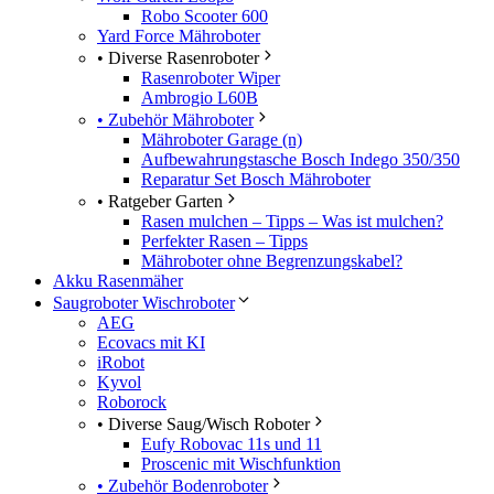
Robo Scooter 600
Yard Force Mähroboter
• Diverse Rasenroboter
Rasenroboter Wiper
Ambrogio L60B
• Zubehör Mähroboter
Mähroboter Garage (n)
Aufbewahrungstasche Bosch Indego 350/350
Reparatur Set Bosch Mähroboter
• Ratgeber Garten
Rasen mulchen – Tipps – Was ist mulchen?
Perfekter Rasen – Tipps
Mähroboter ohne Begrenzungskabel?
Akku Rasenmäher
Saugroboter Wischroboter
AEG
Ecovacs mit KI
iRobot
Kyvol
Roborock
• Diverse Saug/Wisch Roboter
Eufy Robovac 11s und 11
Proscenic mit Wischfunktion
• Zubehör Bodenroboter