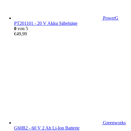
PowerG
PT201101 - 20 V Akku Säbelsäge
0
von 5
€
49,99
Greenworks
G60B2 - 60 V 2 Ah Li-Ion Batterie