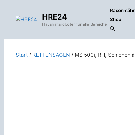
Zum
Rasenmähr
Inhalt
HRE24
springen
Shop
Haushaltsroboter für alle Bereiche
Start
/
KETTENSÄGEN
/ MS 500i, RH, Schienenl