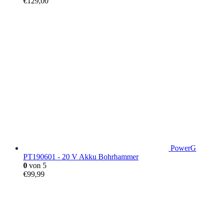
€
129,00
PowerG
PT190601 - 20 V Akku Bohrhammer
0
von 5
€
99,99