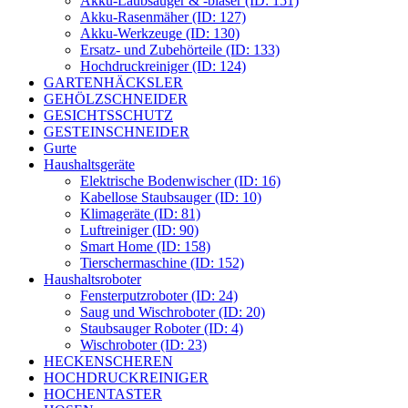
Akku-Laubsauger & -bläser (ID: 151)
Akku-Rasenmäher (ID: 127)
Akku-Werkzeuge (ID: 130)
Ersatz- und Zubehörteile (ID: 133)
Hochdruckreiniger (ID: 124)
GARTENHÄCKSLER
GEHÖLZSCHNEIDER
GESICHTSSCHUTZ
GESTEINSCHNEIDER
Gurte
Haushaltsgeräte
Elektrische Bodenwischer (ID: 16)
Kabellose Staubsauger (ID: 10)
Klimageräte (ID: 81)
Luftreiniger (ID: 90)
Smart Home (ID: 158)
Tierschermaschine (ID: 152)
Haushaltsroboter
Fensterputzroboter (ID: 24)
Saug und Wischroboter (ID: 20)
Staubsauger Roboter (ID: 4)
Wischroboter (ID: 23)
HECKENSCHEREN
HOCHDRUCKREINIGER
HOCHENTASTER