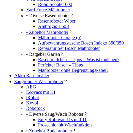
Robo Scooter 600
Yard Force Mähroboter
• Diverse Rasenroboter
Rasenroboter Wiper
Ambrogio L60B
• Zubehör Mähroboter
Mähroboter Garage (n)
Aufbewahrungstasche Bosch Indego 350/350
Reparatur Set Bosch Mähroboter
• Ratgeber Garten
Rasen mulchen – Tipps – Was ist mulchen?
Perfekter Rasen – Tipps
Mähroboter ohne Begrenzungskabel?
Akku Rasenmäher
Saugroboter Wischroboter
AEG
Ecovacs mit KI
iRobot
Kyvol
Roborock
• Diverse Saug/Wisch Roboter
Eufy Robovac 11s und 11
Proscenic mit Wischfunktion
• Zubehör Bodenroboter