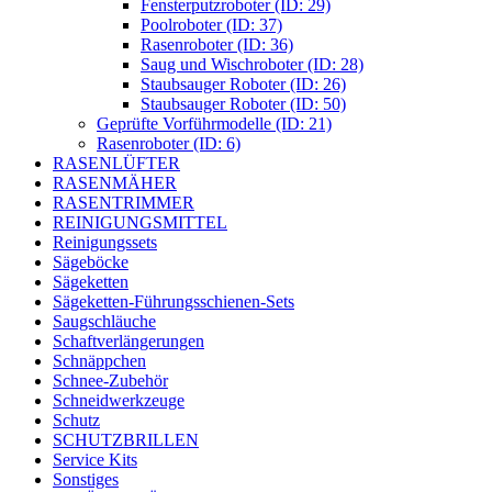
Fensterputzroboter (ID: 29)
Poolroboter (ID: 37)
Rasenroboter (ID: 36)
Saug und Wischroboter (ID: 28)
Staubsauger Roboter (ID: 26)
Staubsauger Roboter (ID: 50)
Geprüfte Vorführmodelle (ID: 21)
Rasenroboter (ID: 6)
RASENLÜFTER
RASENMÄHER
RASENTRIMMER
REINIGUNGSMITTEL
Reinigungssets
Sägeböcke
Sägeketten
Sägeketten-Führungsschienen-Sets
Saugschläuche
Schaftverlängerungen
Schnäppchen
Schnee-Zubehör
Schneidwerkzeuge
Schutz
SCHUTZBRILLEN
Service Kits
Sonstiges