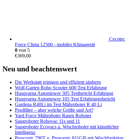
Cecotec
Force Clima 12500 - mobiles Klimagerät
0
von 5
€
369,00
Neu und beachtenswert
Die Werkstatt reinigen und effizient säubern
Wolf-Garten Robo Scooter 600 Test Erfahrung
Husqvarna Automower 305 Testbericht Erfahrung
Husqvarna Automower 105 Test Erfahrungsbericht
Gardena R40Li im Test Mähroboter R 40 Li
Poolfilter – aber welche Größe und Art?
Yard Force Mähroboter Rasen Roboter
Saugroboter Robovac 11s und 11
Saugroboter Ecovacs u. Wischroboter mit künstlicher
Intelligenz
Proscenic 790T u. Proscenic 811GB mit Wischfunktion