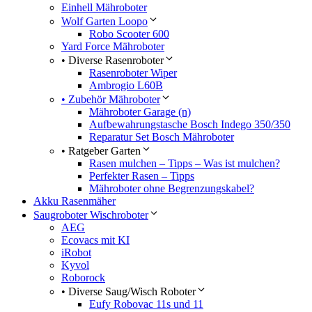
Einhell Mähroboter
Wolf Garten Loopo
Robo Scooter 600
Yard Force Mähroboter
• Diverse Rasenroboter
Rasenroboter Wiper
Ambrogio L60B
• Zubehör Mähroboter
Mähroboter Garage (n)
Aufbewahrungstasche Bosch Indego 350/350
Reparatur Set Bosch Mähroboter
• Ratgeber Garten
Rasen mulchen – Tipps – Was ist mulchen?
Perfekter Rasen – Tipps
Mähroboter ohne Begrenzungskabel?
Akku Rasenmäher
Saugroboter Wischroboter
AEG
Ecovacs mit KI
iRobot
Kyvol
Roborock
• Diverse Saug/Wisch Roboter
Eufy Robovac 11s und 11