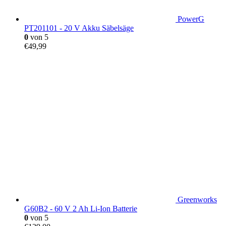
PowerG
PT201101 - 20 V Akku Säbelsäge
0
von 5
€
49,99
Greenworks
G60B2 - 60 V 2 Ah Li-Ion Batterie
0
von 5