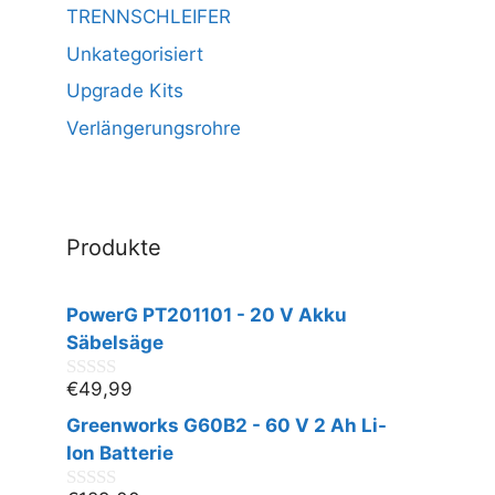
TRENNSCHLEIFER
Unkategorisiert
Upgrade Kits
Verlängerungsrohre
Produkte
PowerG PT201101 - 20 V Akku
Säbelsäge
€
49,99
0
v
Greenworks G60B2 - 60 V 2 Ah Li-
o
n
Ion Batterie
5