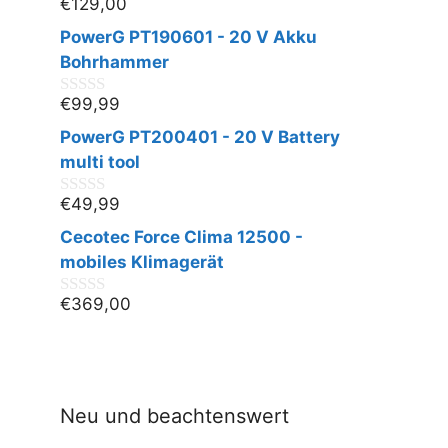
€
129,00
0
v
PowerG PT190601 - 20 V Akku
o
n
Bohrhammer
5
€
99,99
0
v
PowerG PT200401 - 20 V Battery
o
n
multi tool
5
€
49,99
0
v
Cecotec Force Clima 12500 -
o
n
mobiles Klimagerät
5
€
369,00
0
v
o
n
5
Neu und beachtenswert