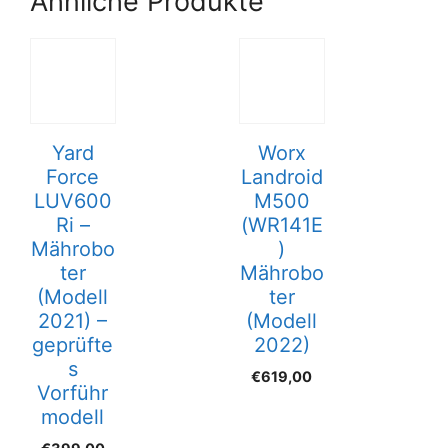
Ähnliche Produkte
Yard
Worx
Force
Landroid
LUV600
M500
Ri –
(WR141E
Mährobo
)
ter
Mährobo
(Modell
ter
2021) –
(Modell
geprüfte
2022)
s
€
619,00
Vorführ
modell