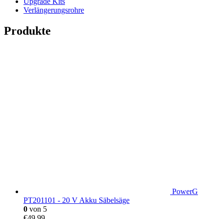
Upgrade Kits
Verlängerungsrohre
Produkte
PowerG
PT201101 - 20 V Akku Säbelsäge
0
von 5
€
49,99