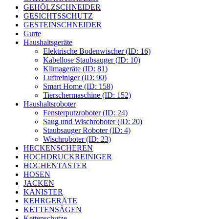
GEHÖLZSCHNEIDER
GESICHTSSCHUTZ
GESTEINSCHNEIDER
Gurte
Haushaltsgeräte
Elektrische Bodenwischer (ID: 16)
Kabellose Staubsauger (ID: 10)
Klimageräte (ID: 81)
Luftreiniger (ID: 90)
Smart Home (ID: 158)
Tierschermaschine (ID: 152)
Haushaltsroboter
Fensterputzroboter (ID: 24)
Saug und Wischroboter (ID: 20)
Staubsauger Roboter (ID: 4)
Wischroboter (ID: 23)
HECKENSCHEREN
HOCHDRUCKREINIGER
HOCHENTASTER
HOSEN
JACKEN
KANISTER
KEHRGERÄTE
KETTENSÄGEN
Kettenschutze