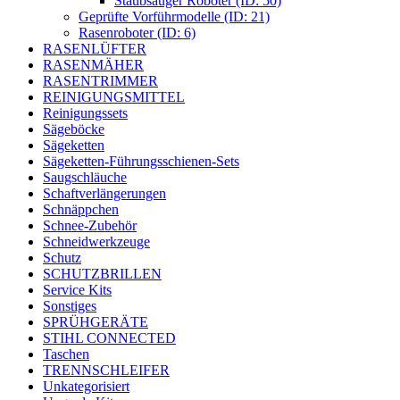
Staubsauger Roboter (ID: 50)
Geprüfte Vorführmodelle (ID: 21)
Rasenroboter (ID: 6)
RASENLÜFTER
RASENMÄHER
RASENTRIMMER
REINIGUNGSMITTEL
Reinigungssets
Sägeböcke
Sägeketten
Sägeketten-Führungsschienen-Sets
Saugschläuche
Schaftverlängerungen
Schnäppchen
Schnee-Zubehör
Schneidwerkzeuge
Schutz
SCHUTZBRILLEN
Service Kits
Sonstiges
SPRÜHGERÄTE
STIHL CONNECTED
Taschen
TRENNSCHLEIFER
Unkategorisiert