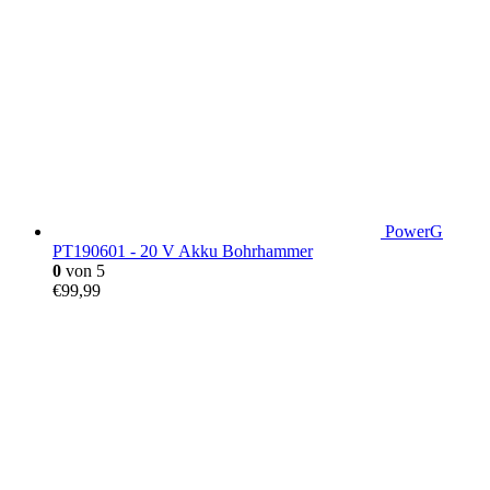
PowerG
PT190601 - 20 V Akku Bohrhammer
0
von 5
€
99,99