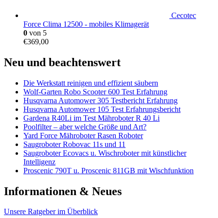
Cecotec
Force Clima 12500 - mobiles Klimagerät
0
von 5
€
369,00
Neu und beachtenswert
Die Werkstatt reinigen und effizient säubern
Wolf-Garten Robo Scooter 600 Test Erfahrung
Husqvarna Automower 305 Testbericht Erfahrung
Husqvarna Automower 105 Test Erfahrungsbericht
Gardena R40Li im Test Mähroboter R 40 Li
Poolfilter – aber welche Größe und Art?
Yard Force Mähroboter Rasen Roboter
Saugroboter Robovac 11s und 11
Saugroboter Ecovacs u. Wischroboter mit künstlicher
Intelligenz
Proscenic 790T u. Proscenic 811GB mit Wischfunktion
Informationen & Neues
Unsere Ratgeber im Überblick