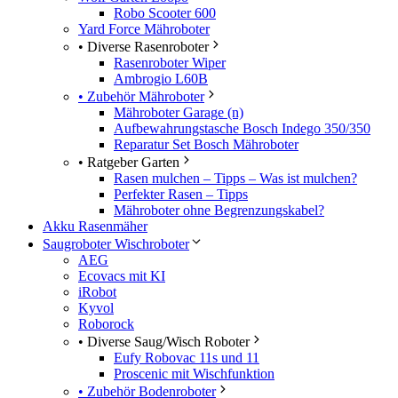
Robo Scooter 600
Yard Force Mähroboter
• Diverse Rasenroboter
Rasenroboter Wiper
Ambrogio L60B
• Zubehör Mähroboter
Mähroboter Garage (n)
Aufbewahrungstasche Bosch Indego 350/350
Reparatur Set Bosch Mähroboter
• Ratgeber Garten
Rasen mulchen – Tipps – Was ist mulchen?
Perfekter Rasen – Tipps
Mähroboter ohne Begrenzungskabel?
Akku Rasenmäher
Saugroboter Wischroboter
AEG
Ecovacs mit KI
iRobot
Kyvol
Roborock
• Diverse Saug/Wisch Roboter
Eufy Robovac 11s und 11
Proscenic mit Wischfunktion
• Zubehör Bodenroboter