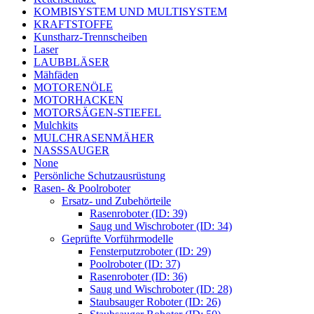
KOMBISYSTEM UND MULTISYSTEM
KRAFTSTOFFE
Kunstharz-Trennscheiben
Laser
LAUBBLÄSER
Mähfäden
MOTORENÖLE
MOTORHACKEN
MOTORSÄGEN-STIEFEL
Mulchkits
MULCHRASENMÄHER
NASSSAUGER
None
Persönliche Schutzausrüstung
Rasen- & Poolroboter
Ersatz- und Zubehörteile
Rasenroboter (ID: 39)
Saug und Wischroboter (ID: 34)
Geprüfte Vorführmodelle
Fensterputzroboter (ID: 29)
Poolroboter (ID: 37)
Rasenroboter (ID: 36)
Saug und Wischroboter (ID: 28)
Staubsauger Roboter (ID: 26)