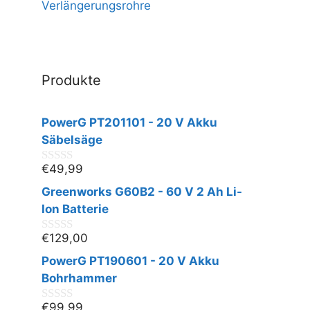
Verlängerungsrohre
Produkte
PowerG PT201101 - 20 V Akku
Säbelsäge
€
49,99
0
v
Greenworks G60B2 - 60 V 2 Ah Li-
o
n
Ion Batterie
5
€
129,00
0
v
PowerG PT190601 - 20 V Akku
o
n
Bohrhammer
5
€
99,99