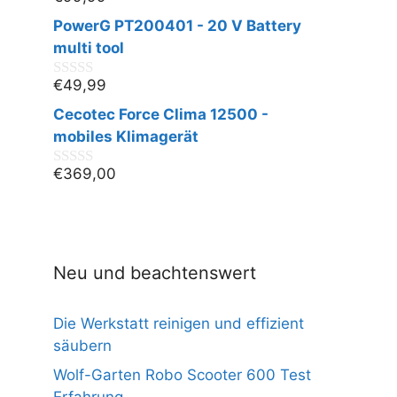
0
v
PowerG PT200401 - 20 V Battery
o
n
multi tool
5
€
49,99
0
v
Cecotec Force Clima 12500 -
o
n
mobiles Klimagerät
5
€
369,00
0
v
o
n
5
Neu und beachtenswert
Die Werkstatt reinigen und effizient
säubern
Wolf-Garten Robo Scooter 600 Test