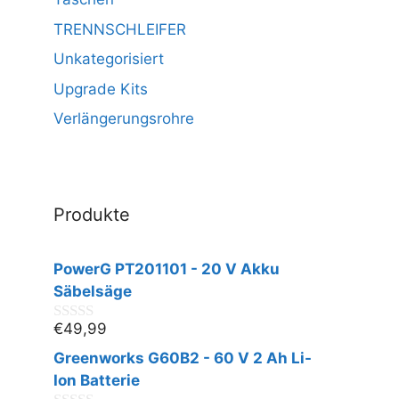
TRENNSCHLEIFER
Unkategorisiert
Upgrade Kits
Verlängerungsrohre
Produkte
PowerG PT201101 - 20 V Akku
Säbelsäge
€
49,99
0
v
Greenworks G60B2 - 60 V 2 Ah Li-
o
n
Ion Batterie
5