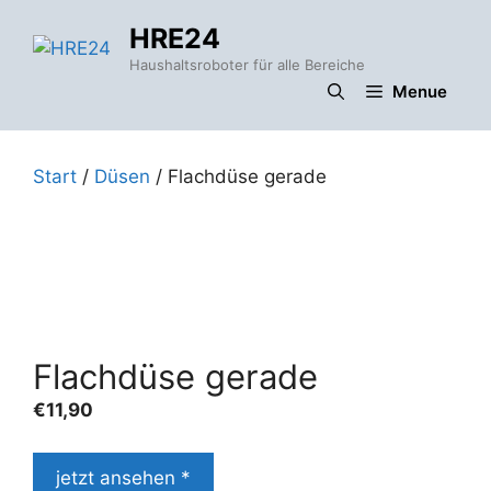
Zum
HRE24
Inhalt
springen
Haushaltsroboter für alle Bereiche
Menue
Start
/
Düsen
/ Flachdüse gerade
Flachdüse gerade
€
11,90
jetzt ansehen *