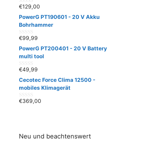
€
129,00
0
v
PowerG PT190601 - 20 V Akku
o
n
Bohrhammer
5
€
99,99
0
v
PowerG PT200401 - 20 V Battery
o
n
multi tool
5
€
49,99
0
v
Cecotec Force Clima 12500 -
o
n
mobiles Klimagerät
5
€
369,00
0
v
o
n
5
Neu und beachtenswert