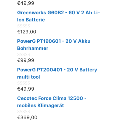
€
49,99
0
v
Greenworks G60B2 - 60 V 2 Ah Li-
o
n
Ion Batterie
5
€
129,00
0
v
PowerG PT190601 - 20 V Akku
o
n
Bohrhammer
5
€
99,99
0
v
PowerG PT200401 - 20 V Battery
o
n
multi tool
5
€
49,99
0
v
Cecotec Force Clima 12500 -
o
n
mobiles Klimagerät
5
€
369,00
0
v