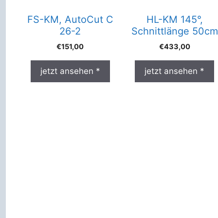
FS-KM, AutoCut C
HL-KM 145°,
26-2
Schnittlänge 50cm
€
151,00
€
433,00
jetzt ansehen *
jetzt ansehen *