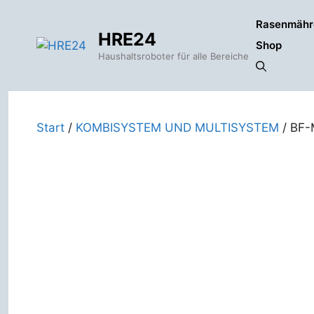
Zum
Rasenmähr
Inhalt
HRE24
springen
Shop
Haushaltsroboter für alle Bereiche
Start
/
KOMBISYSTEM UND MULTISYSTEM
/ BF