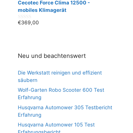
Cecotec Force Clima 12500 -
o
n
mobiles Klimagerät
5
€
369,00
0
v
o
n
5
Neu und beachtenswert
Die Werkstatt reinigen und effizient
säubern
Wolf-Garten Robo Scooter 600 Test
Erfahrung
Husqvarna Automower 305 Testbericht
Erfahrung
Husqvarna Automower 105 Test
Erfahrungsbericht