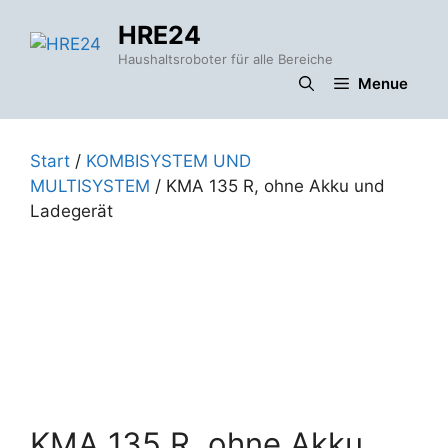
Zum
HRE24
Inhalt
springen
Haushaltsroboter für alle Bereiche
Menue
Start
/
KOMBISYSTEM UND
MULTISYSTEM
/ KMA 135 R, ohne Akku und
Ladegerät
KMA 135 R, ohne Akku