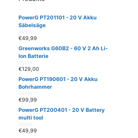
PowerG PT201101 - 20 V Akku
Säbelsäge
€
49,99
0
v
Greenworks G60B2 - 60 V 2 Ah Li-
o
n
Ion Batterie
5
€
129,00
0
v
PowerG PT190601 - 20 V Akku
o
n
Bohrhammer
5
€
99,99
0
v
PowerG PT200401 - 20 V Battery
o
n
multi tool
5
€
49,99
0
v