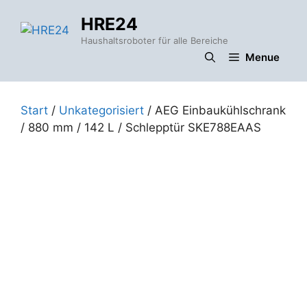
Zum
HRE24
Inhalt
springen
Haushaltsroboter für alle Bereiche
Menue
Start
/
Unkategorisiert
/ AEG Einbaukühlschrank
/ 880 mm / 142 L / Schlepptür SKE788EAAS
i