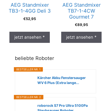
AEG Standmixer
AEG Standmixer
TB3-1-4GG Deli 3
TB7-1-4CW
Gourmet 7
€
52,95
€
89,95
jetzt ansehen *
jetzt ansehen *
beliebte Roboter
BESTSELLER NR. 1
Kärcher Akku Fenstersauger
WV 6 Plus (Extra lange...
BESTSELLER NR. 2
roborock S7 Pro Ultra 5100Pa
Staubsauger Roboter...