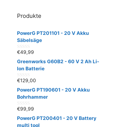
Produkte
PowerG PT201101 - 20 V Akku
Säbelsäge
€
49,99
0
v
Greenworks G60B2 - 60 V 2 Ah Li-
o
n
Ion Batterie
5
€
129,00
0
v
PowerG PT190601 - 20 V Akku
o
n
Bohrhammer
5
€
99,99
0
v
PowerG PT200401 - 20 V Battery
o
n
multi tool