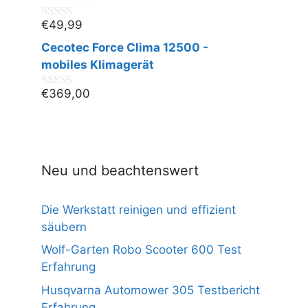
5
€
49,99
0
v
Cecotec Force Clima 12500 -
o
n
mobiles Klimagerät
5
€
369,00
0
v
o
n
5
Neu und beachtenswert
Die Werkstatt reinigen und effizient
säubern
Wolf-Garten Robo Scooter 600 Test
Erfahrung
Husqvarna Automower 305 Testbericht
Erfahrung