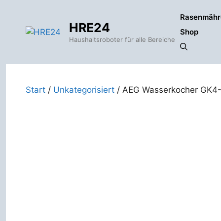
Zum
Rasenmähr
Inhalt
HRE24
springen
Shop
Haushaltsroboter für alle Bereiche
Start
/
Unkategorisiert
/ AEG Wasserkocher GK4-