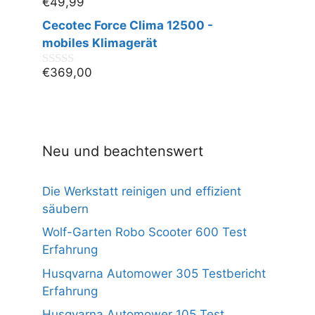
€
49,99
0
v
Cecotec Force Clima 12500 -
o
n
mobiles Klimagerät
5
€
369,00
0
v
o
n
5
Neu und beachtenswert
Die Werkstatt reinigen und effizient
säubern
Wolf-Garten Robo Scooter 600 Test
Erfahrung
Husqvarna Automower 305 Testbericht
Erfahrung
Husqvarna Automower 105 Test