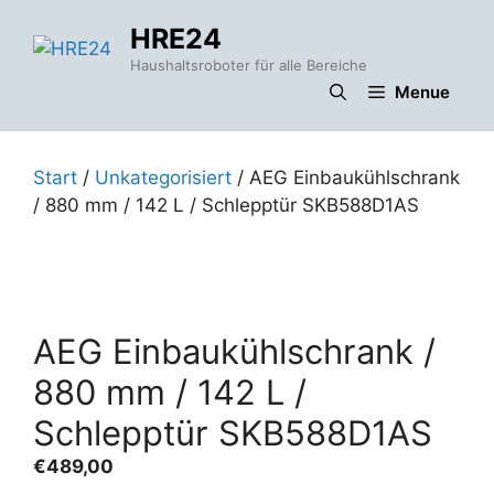
Zum
HRE24
Inhalt
springen
Haushaltsroboter für alle Bereiche
Menue
Start
/
Unkategorisiert
/ AEG Einbaukühlschrank
/ 880 mm / 142 L / Schlepptür SKB588D1AS
AEG Einbaukühlschrank /
880 mm / 142 L /
Schlepptür SKB588D1AS
€
489,00