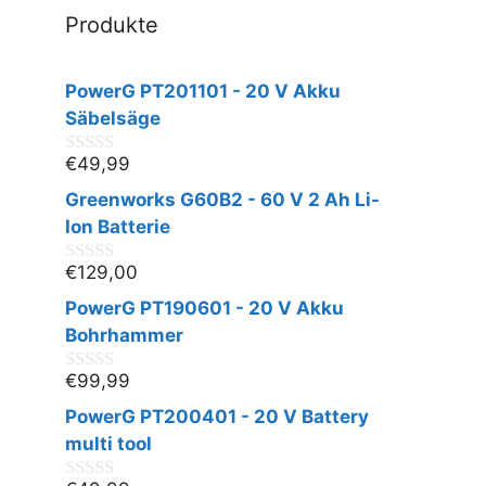
Produkte
PowerG PT201101 - 20 V Akku
Säbelsäge
€
49,99
0
v
Greenworks G60B2 - 60 V 2 Ah Li-
o
n
Ion Batterie
5
€
129,00
0
v
PowerG PT190601 - 20 V Akku
o
n
Bohrhammer
5
€
99,99
0
v
PowerG PT200401 - 20 V Battery
o
n
multi tool
5