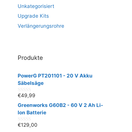
Unkategorisiert
Upgrade Kits
Verlängerungsrohre
Produkte
PowerG PT201101 - 20 V Akku
Säbelsäge
€
49,99
0
v
Greenworks G60B2 - 60 V 2 Ah Li-
o
n
Ion Batterie
5
€
129,00
0
v