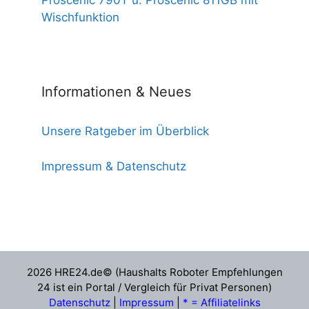
Proscenic 790T u. Proscenic 811GB mit
Wischfunktion
Informationen & Neues
Unsere Ratgeber im Überblick
Impressum & Datenschutz
2026 HRE24.de© (Haushalts Roboter Empfehlungen
24 ist ein Portal / Vergleich für Privat Personen)
Datenschutz
|
Impressum
|
* = Affiliatelinks