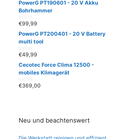
PowerG PT190601 - 20 V Akku
o
n
Bohrhammer
5
€
99,99
0
v
PowerG PT200401 - 20 V Battery
o
n
multi tool
5
€
49,99
0
v
Cecotec Force Clima 12500 -
o
n
mobiles Klimagerät
5
€
369,00
0
v
o
n
5
Neu und beachtenswert
Die Werkstatt reinigen und effizient