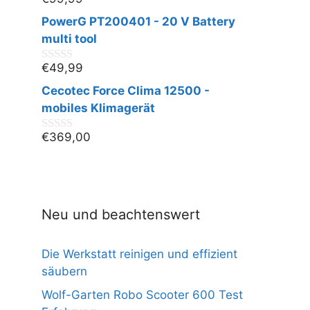
0
v
PowerG PT200401 - 20 V Battery
o
n
multi tool
5
€
49,99
0
v
Cecotec Force Clima 12500 -
o
n
mobiles Klimagerät
5
€
369,00
0
v
o
n
5
Neu und beachtenswert
Die Werkstatt reinigen und effizient
säubern
Wolf-Garten Robo Scooter 600 Test