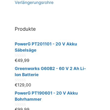
Verlängerungsrohre
Produkte
PowerG PT201101 - 20 V Akku
Säbelsäge
€
49,99
0
v
Greenworks G60B2 - 60 V 2 Ah Li-
o
n
Ion Batterie
5
€
129,00
0
v
PowerG PT190601 - 20 V Akku
o
n
Bohrhammer
5
€
99,99