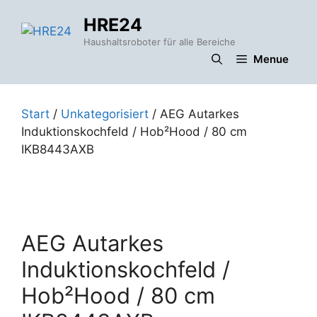
Zum
HRE24
Inhalt
springen
Haushaltsroboter für alle Bereiche
Menue
Start
/
Unkategorisiert
/ AEG Autarkes
Induktionskochfeld / Hob²Hood / 80 cm
IKB8443AXB
AEG Autarkes
Induktionskochfeld /
Hob²Hood / 80 cm