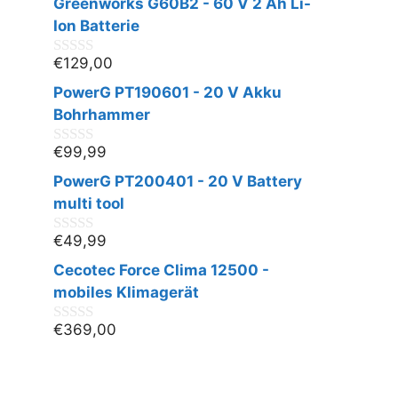
Greenworks G60B2 - 60 V 2 Ah Li-
o
n
Ion Batterie
5
€
129,00
0
v
PowerG PT190601 - 20 V Akku
o
n
Bohrhammer
5
€
99,99
0
v
PowerG PT200401 - 20 V Battery
o
n
multi tool
5
€
49,99
0
v
Cecotec Force Clima 12500 -
o
n
mobiles Klimagerät
5
€
369,00
0
v
o
n
5