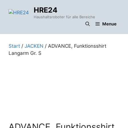
Zum
HRE24
Inhalt
springen
Haushaltsroboter für alle Bereiche
Menue
Start
/
JACKEN
/ ADVANCE, Funktionsshirt
Langarm Gr. S
ADVANCE, Funktionsshirt