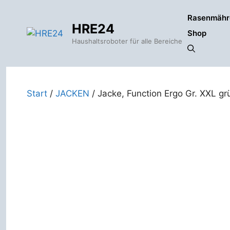
Zum
Rasenmähr
Inhalt
HRE24
springen
Shop
Haushaltsroboter für alle Bereiche
Start
/
JACKEN
/ Jacke, Function Ergo Gr. XXL gr