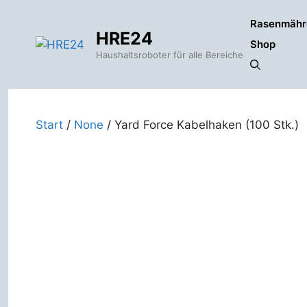
Zum
Rasenmähr
Inhalt
HRE24
springen
Shop
Haushaltsroboter für alle Bereiche
Start
/
None
/ Yard Force Kabelhaken (100 Stk.)