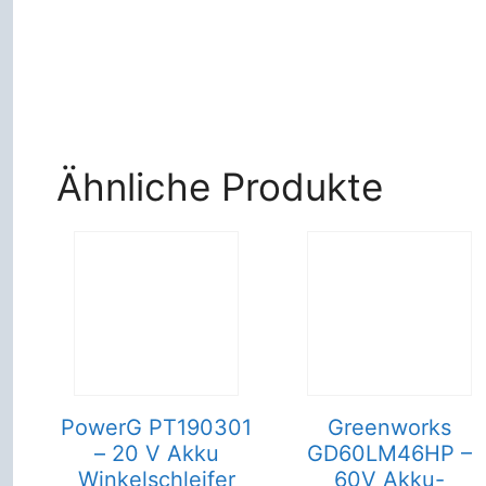
Ähnliche Produkte
PowerG PT190301
Greenworks
– 20 V Akku
GD60LM46HP –
Winkelschleifer
60V Akku-