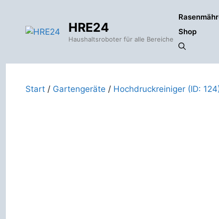
Zum
Rasenmähr
Inhalt
HRE24
springen
Shop
Haushaltsroboter für alle Bereiche
Start
/
Gartengeräte
/
Hochdruckreiniger (ID: 124