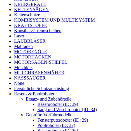
KEHRGERÄTE
KETTENSÄGEN
Kettenschutze
KOMBISYSTEM UND MULTISYSTEM
KRAFTSTOFFE
Kunstharz-Trennscheiben
Laser
LAUBBLÄSER
Mähfäden
MOTORENÖLE
MOTORHACKEN
MOTORSÄGEN-STIEFEL
Mulchkits
MULCHRASENMÄHER
NASSSAUGER
None
Persönliche Schutzausrüstung
Rasen- & Poolroboter
Ersatz- und Zubehörteile
Rasenroboter (ID: 39)
Saug und Wischroboter (ID: 34)
Geprüfte Vorführmodelle
Fensterputzroboter (ID: 29)
Poolroboter (ID: 37)
Rasenroboter (ID: 36)