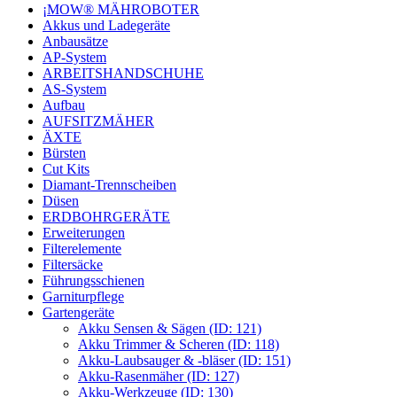
¡MOW® MÄHROBOTER
Akkus und Ladegeräte
Anbausätze
AP-System
ARBEITSHANDSCHUHE
AS-System
Aufbau
AUFSITZMÄHER
ÄXTE
Bürsten
Cut Kits
Diamant-Trennscheiben
Düsen
ERDBOHRGERÄTE
Erweiterungen
Filterelemente
Filtersäcke
Führungsschienen
Garniturpflege
Gartengeräte
Akku Sensen & Sägen (ID: 121)
Akku Trimmer & Scheren (ID: 118)
Akku-Laubsauger & -bläser (ID: 151)
Akku-Rasenmäher (ID: 127)
Akku-Werkzeuge (ID: 130)