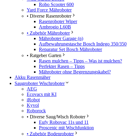
Robo Scooter 600
Yard Force Mähroboter
• Diverse Rasenroboter
Rasenroboter Wiper
Ambrogio L60B
• Zubehör Mähroboter
Mähroboter Garage (n)
Aufbewahrungstasche Bosch Indego 350/350
Reparatur Set Bosch Mähroboter
• Ratgeber Garten
Rasen mulchen – Tipps – Was ist mulchen?
Perfekter Rasen – Tipps
Mähroboter ohne Begrenzungskabel?
Akku Rasenmäher
Saugroboter Wischroboter
AEG
Ecovacs mit KI
iRobot
Kyvol
Roborock
• Diverse Saug/Wisch Roboter
Eufy Robovac 11s und 11
Proscenic mit Wischfunktion
• Zubehör Bodenroboter