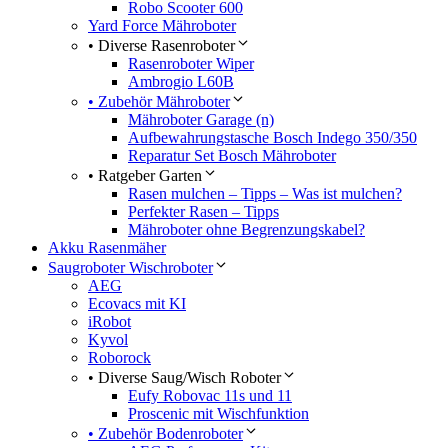
Robo Scooter 600
Yard Force Mähroboter
• Diverse Rasenroboter
Rasenroboter Wiper
Ambrogio L60B
• Zubehör Mähroboter
Mähroboter Garage (n)
Aufbewahrungstasche Bosch Indego 350/350
Reparatur Set Bosch Mähroboter
• Ratgeber Garten
Rasen mulchen – Tipps – Was ist mulchen?
Perfekter Rasen – Tipps
Mähroboter ohne Begrenzungskabel?
Akku Rasenmäher
Saugroboter Wischroboter
AEG
Ecovacs mit KI
iRobot
Kyvol
Roborock
• Diverse Saug/Wisch Roboter
Eufy Robovac 11s und 11
Proscenic mit Wischfunktion
• Zubehör Bodenroboter