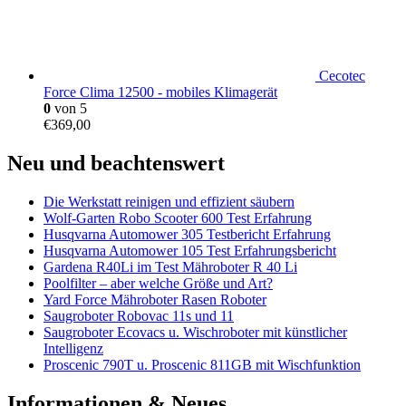
Cecotec
Force Clima 12500 - mobiles Klimagerät
0
von 5
€
369,00
Neu und beachtenswert
Die Werkstatt reinigen und effizient säubern
Wolf-Garten Robo Scooter 600 Test Erfahrung
Husqvarna Automower 305 Testbericht Erfahrung
Husqvarna Automower 105 Test Erfahrungsbericht
Gardena R40Li im Test Mähroboter R 40 Li
Poolfilter – aber welche Größe und Art?
Yard Force Mähroboter Rasen Roboter
Saugroboter Robovac 11s und 11
Saugroboter Ecovacs u. Wischroboter mit künstlicher
Intelligenz
Proscenic 790T u. Proscenic 811GB mit Wischfunktion
Informationen & Neues