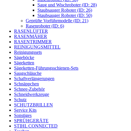
Saug und Wischroboter (ID: 28)
Staubsauger Roboter (ID: 26)
Staubsauger Roboter (ID: 50)
Geprüfte Vorführmodelle (ID: 21)
Rasenroboter (ID: 6)
RASENLÜFTER
RASENMÄHER
RASENTRIMMER
REINIGUNGSMITTEL
Reinigungssets
Sägeböcke
Sägeketten
Sägeketten-Führungsschienen-Sets
Saugschläuche
Schaftverlängerungen
Schnäppchen
Schnee-Zubehör
Schneidwerkzeuge
Schutz
SCHUTZBRILLEN
Service Kits
Sonstiges
SPRÜHGERÄTE
STIHL CONNECTED