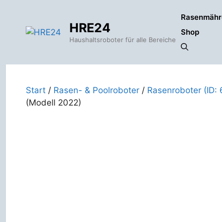
Zum
Rasenmähr
Inhalt
HRE24
springen
Shop
Haushaltsroboter für alle Bereiche
Start
/
Rasen- & Poolroboter
/
Rasenroboter (ID: 
(Modell 2022)