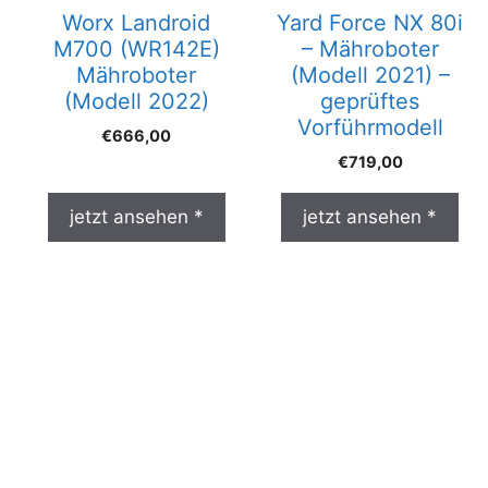
Worx Landroid
Yard Force NX 80i
M700 (WR142E)
– Mähroboter
Mähroboter
(Modell 2021) –
(Modell 2022)
geprüftes
Vorführmodell
€
666,00
€
719,00
jetzt ansehen *
jetzt ansehen *