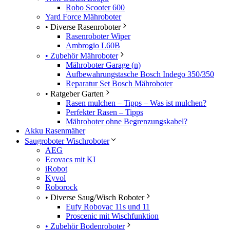
Robo Scooter 600
Yard Force Mähroboter
• Diverse Rasenroboter
Rasenroboter Wiper
Ambrogio L60B
• Zubehör Mähroboter
Mähroboter Garage (n)
Aufbewahrungstasche Bosch Indego 350/350
Reparatur Set Bosch Mähroboter
• Ratgeber Garten
Rasen mulchen – Tipps – Was ist mulchen?
Perfekter Rasen – Tipps
Mähroboter ohne Begrenzungskabel?
Akku Rasenmäher
Saugroboter Wischroboter
AEG
Ecovacs mit KI
iRobot
Kyvol
Roborock
• Diverse Saug/Wisch Roboter
Eufy Robovac 11s und 11
Proscenic mit Wischfunktion
• Zubehör Bodenroboter