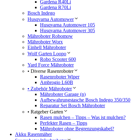
Gardena R40Li
Gardena R70Li
Bosch Indego
Husqvarna Automower
Husqvarna Automower 105
Husqvarna Automower 305
Mähroboter Robomow
Mähroboter Worx
Einhell Mähroboter
Wolf Garten Loopo
Robo Scooter 600
Yard Force Mähroboter
• Diverse Rasenroboter
Rasenroboter Wiper
Ambrogio L60B
• Zubehör Mähroboter
Mähroboter Garage (n)
Aufbewahrungstasche Bosch Indego 350/350
Reparatur Set Bosch Mähroboter
• Ratgeber Garten
Rasen mulchen – Tipps – Was ist mulchen?
Perfekter Rasen – Tipps
Mähroboter ohne Begrenzungskabel?
Akku Rasenmäher