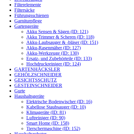
Filterelemente
Filtersäcke
Führungsschienen
Garniturpflege
Gartengeräte
Akku Sensen & Sägen (ID: 121)
Akku Trimmer & Scheren (ID: 118)
Akku-Laubsauger & -bläser (ID: 151)
Akku-Rasenmäher (ID: 127)
Akku-Werkzeuge (ID: 130)
Ersatz- und Zubehörteile (ID: 133)
Hochdruckreiniger (ID: 124)
GARTENHÄCKSLER
GEHÖLZSCHNEIDER
GESICHTSSCHUTZ
GESTEINSCHNEIDER
Gurte
Haushaltsgeräte
Elektrische Bodenwischer (ID: 16)
Kabellose Staubsauger (ID: 10)
Klimageräte (ID: 81)
Luftreiniger (ID: 90)
Smart Home (ID: 158)
Tierschermaschine (ID: 152)
Haushaltsroboter