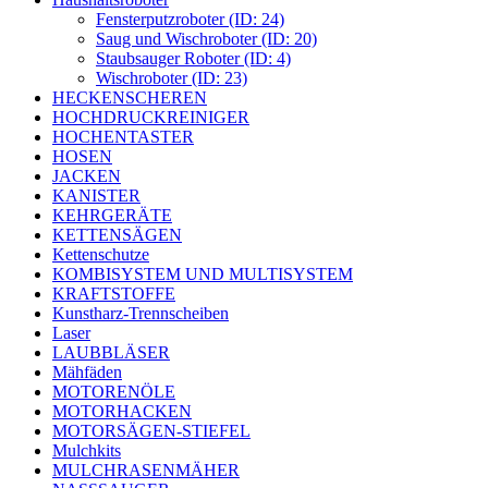
Fensterputzroboter (ID: 24)
Saug und Wischroboter (ID: 20)
Staubsauger Roboter (ID: 4)
Wischroboter (ID: 23)
HECKENSCHEREN
HOCHDRUCKREINIGER
HOCHENTASTER
HOSEN
JACKEN
KANISTER
KEHRGERÄTE
KETTENSÄGEN
Kettenschutze
KOMBISYSTEM UND MULTISYSTEM
KRAFTSTOFFE
Kunstharz-Trennscheiben
Laser
LAUBBLÄSER
Mähfäden
MOTORENÖLE
MOTORHACKEN
MOTORSÄGEN-STIEFEL
Mulchkits
MULCHRASENMÄHER