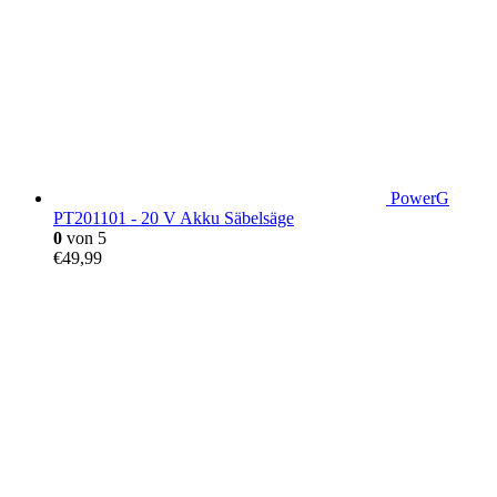
PowerG
PT201101 - 20 V Akku Säbelsäge
0
von 5
€
49,99