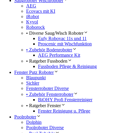
Saugroboter Wischroboter
AEG
Ecovacs mit KI
iRobot
Kyvol
Roborock
• Diverse Saug/Wisch Roboter
Eufy Robovac 11s und 11
Proscenic mit Wischfunktion
• Zubehör Bodenroboter
AEG Performance Kit
• Ratgeber Fussboden
Fussboden Pflege & Reinigung
Fenster Putz Roboter
Blaupunkt
Sichler
Fensterroboter Diverse
• Zubehör Fensterroboter
BiOHY Profi Fensterreiniger
• Ratgeber Fenster
Fenster Reinigung u. Pflege
Poolroboter
Dolphin
Poolroboter Diverse