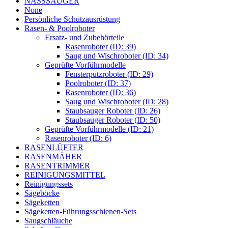
NASSSAUGER
None
Persönliche Schutzausrüstung
Rasen- & Poolroboter
Ersatz- und Zubehörteile
Rasenroboter (ID: 39)
Saug und Wischroboter (ID: 34)
Geprüfte Vorführmodelle
Fensterputzroboter (ID: 29)
Poolroboter (ID: 37)
Rasenroboter (ID: 36)
Saug und Wischroboter (ID: 28)
Staubsauger Roboter (ID: 26)
Staubsauger Roboter (ID: 50)
Geprüfte Vorführmodelle (ID: 21)
Rasenroboter (ID: 6)
RASENLÜFTER
RASENMÄHER
RASENTRIMMER
REINIGUNGSMITTEL
Reinigungssets
Sägeböcke
Sägeketten
Sägeketten-Führungsschienen-Sets
Saugschläuche