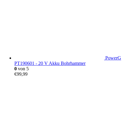
PowerG
PT190601 - 20 V Akku Bohrhammer
0
von 5
€
99,99