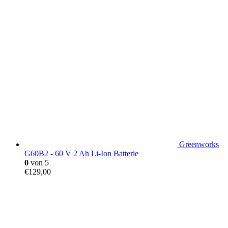
Greenworks
G60B2 - 60 V 2 Ah Li-Ion Batterie
0
von 5
€
129,00