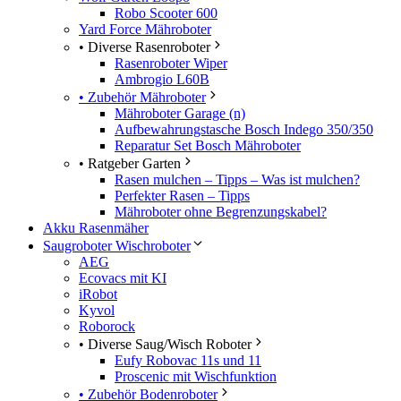
Robo Scooter 600
Yard Force Mähroboter
• Diverse Rasenroboter
Rasenroboter Wiper
Ambrogio L60B
• Zubehör Mähroboter
Mähroboter Garage (n)
Aufbewahrungstasche Bosch Indego 350/350
Reparatur Set Bosch Mähroboter
• Ratgeber Garten
Rasen mulchen – Tipps – Was ist mulchen?
Perfekter Rasen – Tipps
Mähroboter ohne Begrenzungskabel?
Akku Rasenmäher
Saugroboter Wischroboter
AEG
Ecovacs mit KI
iRobot
Kyvol
Roborock
• Diverse Saug/Wisch Roboter
Eufy Robovac 11s und 11
Proscenic mit Wischfunktion
• Zubehör Bodenroboter