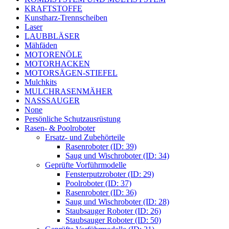
KRAFTSTOFFE
Kunstharz-Trennscheiben
Laser
LAUBBLÄSER
Mähfäden
MOTORENÖLE
MOTORHACKEN
MOTORSÄGEN-STIEFEL
Mulchkits
MULCHRASENMÄHER
NASSSAUGER
None
Persönliche Schutzausrüstung
Rasen- & Poolroboter
Ersatz- und Zubehörteile
Rasenroboter (ID: 39)
Saug und Wischroboter (ID: 34)
Geprüfte Vorführmodelle
Fensterputzroboter (ID: 29)
Poolroboter (ID: 37)
Rasenroboter (ID: 36)
Saug und Wischroboter (ID: 28)
Staubsauger Roboter (ID: 26)
Staubsauger Roboter (ID: 50)