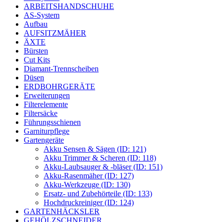
ARBEITSHANDSCHUHE
AS-System
Aufbau
AUFSITZMÄHER
ÄXTE
Bürsten
Cut Kits
Diamant-Trennscheiben
Düsen
ERDBOHRGERÄTE
Erweiterungen
Filterelemente
Filtersäcke
Führungsschienen
Garniturpflege
Gartengeräte
Akku Sensen & Sägen (ID: 121)
Akku Trimmer & Scheren (ID: 118)
Akku-Laubsauger & -bläser (ID: 151)
Akku-Rasenmäher (ID: 127)
Akku-Werkzeuge (ID: 130)
Ersatz- und Zubehörteile (ID: 133)
Hochdruckreiniger (ID: 124)
GARTENHÄCKSLER
GEHÖLZSCHNEIDER