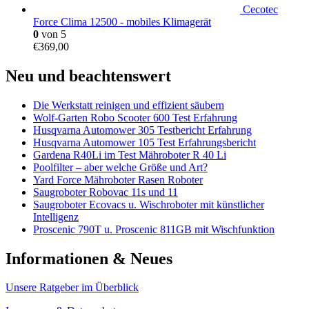
Cecotec
Force Clima 12500 - mobiles Klimagerät
0
von 5
€
369,00
Neu und beachtenswert
Die Werkstatt reinigen und effizient säubern
Wolf-Garten Robo Scooter 600 Test Erfahrung
Husqvarna Automower 305 Testbericht Erfahrung
Husqvarna Automower 105 Test Erfahrungsbericht
Gardena R40Li im Test Mähroboter R 40 Li
Poolfilter – aber welche Größe und Art?
Yard Force Mähroboter Rasen Roboter
Saugroboter Robovac 11s und 11
Saugroboter Ecovacs u. Wischroboter mit künstlicher
Intelligenz
Proscenic 790T u. Proscenic 811GB mit Wischfunktion
Informationen & Neues
Unsere Ratgeber im Überblick