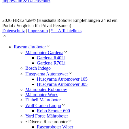
Impressum & Datenschutz
2026 HRE24.de© (Haushalts Roboter Empfehlungen 24 ist ein
Portal / Vergleich für Privat Personen)
Datenschutz
|
Impressum
|
* = Affiliatelinks
Rasenmähroboter
Mähroboter Gardena
Gardena R40Li
Gardena R70Li
Bosch Indego
Husqvarna Automower
Husqvarna Automower 105
Husqvarna Automower 305
Mähroboter Robomow
Mähroboter Worx
Einhell Mähroboter
Wolf Garten Loopo
Robo Scooter 600
Yard Force Mähroboter
• Diverse Rasenroboter
Rasenroboter Wiper