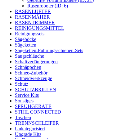
Geprüfte Vorführmodelle (ID: 21)
Rasenroboter (ID: 6)
RASENLÜFTER
RASENMÄHER
RASENTRIMMER
REINIGUNGSMITTEL
Reinigungssets
Sägeböcke
Sägeketten
Sägeketten-Führungsschienen-Sets
Saugschläuche
Schaftverlängerungen
Schnäppchen
Schnee-Zubehör
Schneidwerkzeuge
Schutz
SCHUTZBRILLEN
Service Kits
Sonstiges
SPRÜHGERÄTE
STIHL CONNECTED
Taschen
TRENNSCHLEIFER
Unkategorisiert
Upgrade Kits