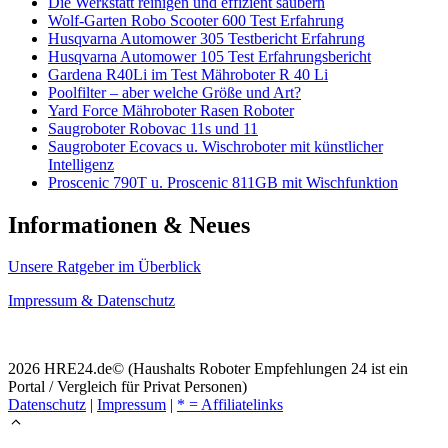
Die Werkstatt reinigen und effizient säubern
Wolf-Garten Robo Scooter 600 Test Erfahrung
Husqvarna Automower 305 Testbericht Erfahrung
Husqvarna Automower 105 Test Erfahrungsbericht
Gardena R40Li im Test Mähroboter R 40 Li
Poolfilter – aber welche Größe und Art?
Yard Force Mähroboter Rasen Roboter
Saugroboter Robovac 11s und 11
Saugroboter Ecovacs u. Wischroboter mit künstlicher
Intelligenz
Proscenic 790T u. Proscenic 811GB mit Wischfunktion
Informationen & Neues
Unsere Ratgeber im Überblick
Impressum & Datenschutz
2026 HRE24.de© (Haushalts Roboter Empfehlungen 24 ist ein
Portal / Vergleich für Privat Personen)
Datenschutz
|
Impressum
|
* = Affiliatelinks