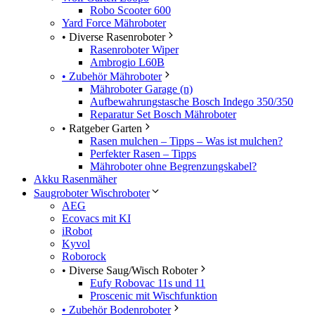
Robo Scooter 600
Yard Force Mähroboter
• Diverse Rasenroboter
Rasenroboter Wiper
Ambrogio L60B
• Zubehör Mähroboter
Mähroboter Garage (n)
Aufbewahrungstasche Bosch Indego 350/350
Reparatur Set Bosch Mähroboter
• Ratgeber Garten
Rasen mulchen – Tipps – Was ist mulchen?
Perfekter Rasen – Tipps
Mähroboter ohne Begrenzungskabel?
Akku Rasenmäher
Saugroboter Wischroboter
AEG
Ecovacs mit KI
iRobot
Kyvol
Roborock
• Diverse Saug/Wisch Roboter
Eufy Robovac 11s und 11
Proscenic mit Wischfunktion
• Zubehör Bodenroboter