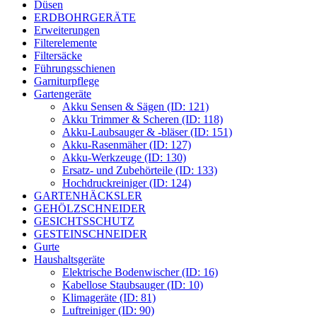
Düsen
ERDBOHRGERÄTE
Erweiterungen
Filterelemente
Filtersäcke
Führungsschienen
Garniturpflege
Gartengeräte
Akku Sensen & Sägen (ID: 121)
Akku Trimmer & Scheren (ID: 118)
Akku-Laubsauger & -bläser (ID: 151)
Akku-Rasenmäher (ID: 127)
Akku-Werkzeuge (ID: 130)
Ersatz- und Zubehörteile (ID: 133)
Hochdruckreiniger (ID: 124)
GARTENHÄCKSLER
GEHÖLZSCHNEIDER
GESICHTSSCHUTZ
GESTEINSCHNEIDER
Gurte
Haushaltsgeräte
Elektrische Bodenwischer (ID: 16)
Kabellose Staubsauger (ID: 10)
Klimageräte (ID: 81)
Luftreiniger (ID: 90)