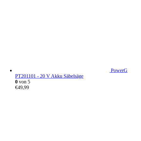
PowerG
PT201101 - 20 V Akku Säbelsäge
0
von 5
€
49,99