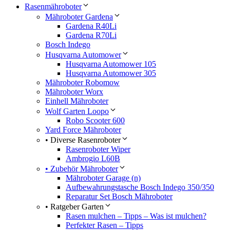
Rasenmähroboter
Mähroboter Gardena
Gardena R40Li
Gardena R70Li
Bosch Indego
Husqvarna Automower
Husqvarna Automower 105
Husqvarna Automower 305
Mähroboter Robomow
Mähroboter Worx
Einhell Mähroboter
Wolf Garten Loopo
Robo Scooter 600
Yard Force Mähroboter
• Diverse Rasenroboter
Rasenroboter Wiper
Ambrogio L60B
• Zubehör Mähroboter
Mähroboter Garage (n)
Aufbewahrungstasche Bosch Indego 350/350
Reparatur Set Bosch Mähroboter
• Ratgeber Garten
Rasen mulchen – Tipps – Was ist mulchen?
Perfekter Rasen – Tipps