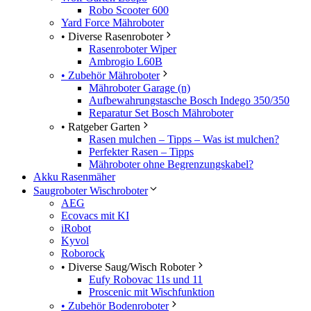
Robo Scooter 600
Yard Force Mähroboter
• Diverse Rasenroboter
Rasenroboter Wiper
Ambrogio L60B
• Zubehör Mähroboter
Mähroboter Garage (n)
Aufbewahrungstasche Bosch Indego 350/350
Reparatur Set Bosch Mähroboter
• Ratgeber Garten
Rasen mulchen – Tipps – Was ist mulchen?
Perfekter Rasen – Tipps
Mähroboter ohne Begrenzungskabel?
Akku Rasenmäher
Saugroboter Wischroboter
AEG
Ecovacs mit KI
iRobot
Kyvol
Roborock
• Diverse Saug/Wisch Roboter
Eufy Robovac 11s und 11
Proscenic mit Wischfunktion
• Zubehör Bodenroboter