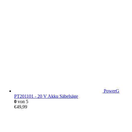
PowerG
PT201101 - 20 V Akku Säbelsäge
0
von 5
€
49,99