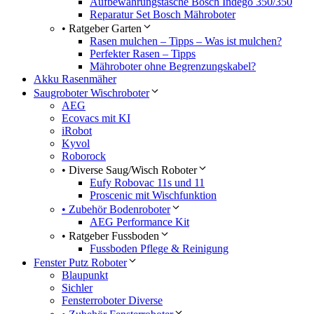
Aufbewahrungstasche Bosch Indego 350/350
Reparatur Set Bosch Mähroboter
• Ratgeber Garten
Rasen mulchen – Tipps – Was ist mulchen?
Perfekter Rasen – Tipps
Mähroboter ohne Begrenzungskabel?
Akku Rasenmäher
Saugroboter Wischroboter
AEG
Ecovacs mit KI
iRobot
Kyvol
Roborock
• Diverse Saug/Wisch Roboter
Eufy Robovac 11s und 11
Proscenic mit Wischfunktion
• Zubehör Bodenroboter
AEG Performance Kit
• Ratgeber Fussboden
Fussboden Pflege & Reinigung
Fenster Putz Roboter
Blaupunkt
Sichler
Fensterroboter Diverse