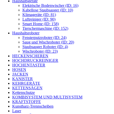
Haushaltsgeräte
Elektrische Bodenwischer (ID: 16)
Kabellose Staubsauger (ID: 10)
Klimageräte (ID: 81)
Luftreiniger (ID: 90)
Smart Home (ID: 158)
Tierschermaschine (ID: 152)
Haushaltsroboter
Fensterputzroboter (ID: 24)
Saug und Wischroboter (ID: 20)
Staubsauger Roboter (ID: 4)
Wischroboter (ID: 23)
HECKENSCHEREN
HOCHDRUCKREINIGER
HOCHENTASTER
HOSEN
JACKEN
KANISTER
KEHRGERÄTE
KETTENSÄGEN
Kettenschutze
KOMBISYSTEM UND MULTISYSTEM
KRAFTSTOFFE
Kunstharz-Trennscheiben
Laser