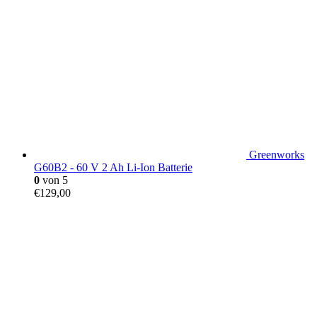
Greenworks
G60B2 - 60 V 2 Ah Li-Ion Batterie
0
von 5
€
129,00