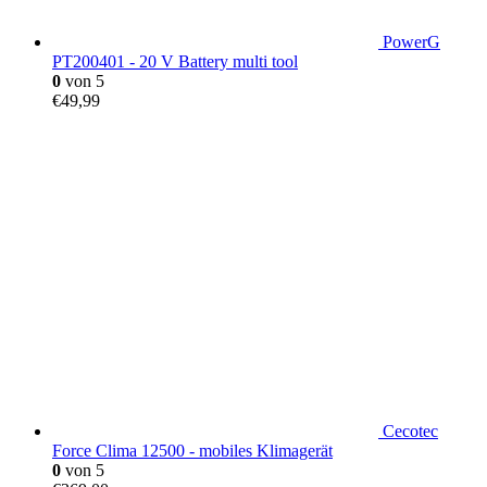
PowerG
PT200401 - 20 V Battery multi tool
0
von 5
€
49,99
Cecotec
Force Clima 12500 - mobiles Klimagerät
0
von 5