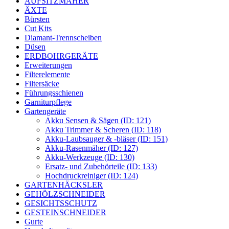
AUFSITZMÄHER
ÄXTE
Bürsten
Cut Kits
Diamant-Trennscheiben
Düsen
ERDBOHRGERÄTE
Erweiterungen
Filterelemente
Filtersäcke
Führungsschienen
Garniturpflege
Gartengeräte
Akku Sensen & Sägen (ID: 121)
Akku Trimmer & Scheren (ID: 118)
Akku-Laubsauger & -bläser (ID: 151)
Akku-Rasenmäher (ID: 127)
Akku-Werkzeuge (ID: 130)
Ersatz- und Zubehörteile (ID: 133)
Hochdruckreiniger (ID: 124)
GARTENHÄCKSLER
GEHÖLZSCHNEIDER
GESICHTSSCHUTZ
GESTEINSCHNEIDER
Gurte