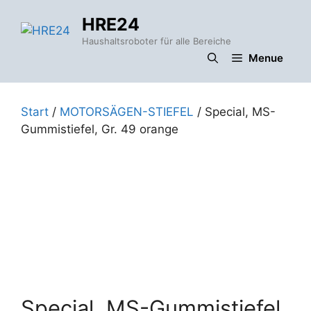
Zum
HRE24
Inhalt
springen
Haushaltsroboter für alle Bereiche
Menue
Start
/
MOTORSÄGEN-STIEFEL
/ Special, MS-
Gummistiefel, Gr. 49 orange
Special, MS-Gummistiefel,