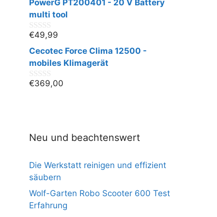
PowerG PT200401 - 20 V Battery
o
n
multi tool
5
€
49,99
0
v
Cecotec Force Clima 12500 -
o
n
mobiles Klimagerät
5
€
369,00
0
v
o
n
5
Neu und beachtenswert
Die Werkstatt reinigen und effizient
säubern
Wolf-Garten Robo Scooter 600 Test
Erfahrung