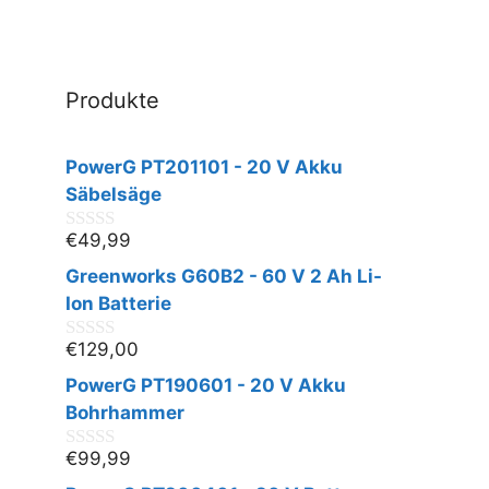
Produkte
PowerG PT201101 - 20 V Akku
Säbelsäge
€
49,99
0
v
Greenworks G60B2 - 60 V 2 Ah Li-
o
n
Ion Batterie
5
€
129,00
0
v
PowerG PT190601 - 20 V Akku
o
n
Bohrhammer
5
€
99,99
0
v