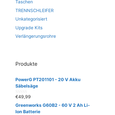
Taschen
TRENNSCHLEIFER
Unkategorisiert
Upgrade Kits
Verlängerungsrohre
Produkte
PowerG PT201101 - 20 V Akku
Säbelsäge
€
49,99
0
v
Greenworks G60B2 - 60 V 2 Ah Li-
o
n
Ion Batterie