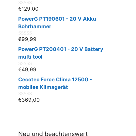
5
€
129,00
0
v
PowerG PT190601 - 20 V Akku
o
n
Bohrhammer
5
€
99,99
0
v
PowerG PT200401 - 20 V Battery
o
n
multi tool
5
€
49,99
0
v
Cecotec Force Clima 12500 -
o
n
mobiles Klimagerät
5
€
369,00
0
v
o
n
5
Neu und beachtenswert