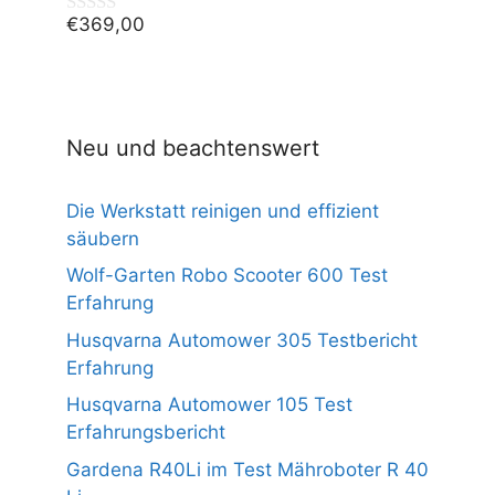
€
369,00
0
v
o
n
5
Neu und beachtenswert
Die Werkstatt reinigen und effizient
säubern
Wolf-Garten Robo Scooter 600 Test
Erfahrung
Husqvarna Automower 305 Testbericht
Erfahrung
Husqvarna Automower 105 Test
Erfahrungsbericht
Gardena R40Li im Test Mähroboter R 40