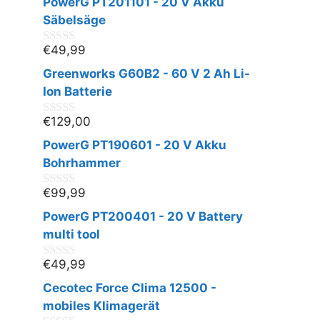
PowerG PT201101 - 20 V Akku
Säbelsäge
€
49,99
0
v
Greenworks G60B2 - 60 V 2 Ah Li-
o
n
Ion Batterie
5
€
129,00
0
v
PowerG PT190601 - 20 V Akku
o
n
Bohrhammer
5
€
99,99
0
v
PowerG PT200401 - 20 V Battery
o
n
multi tool
5
€
49,99
0
v
Cecotec Force Clima 12500 -
o
n
mobiles Klimagerät
5