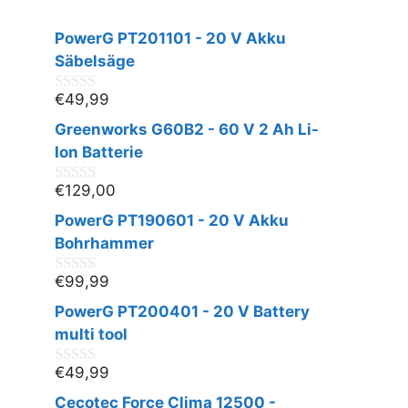
PowerG PT201101 - 20 V Akku
Säbelsäge
€
49,99
0
v
Greenworks G60B2 - 60 V 2 Ah Li-
o
n
Ion Batterie
5
€
129,00
0
v
PowerG PT190601 - 20 V Akku
o
n
Bohrhammer
5
€
99,99
0
v
PowerG PT200401 - 20 V Battery
o
n
multi tool
5
€
49,99
0
v
Cecotec Force Clima 12500 -
o