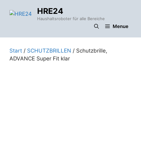
Zum
HRE24
Inhalt
springen
Haushaltsroboter für alle Bereiche
Menue
Start
/
SCHUTZBRILLEN
/ Schutzbrille,
ADVANCE Super Fit klar
t